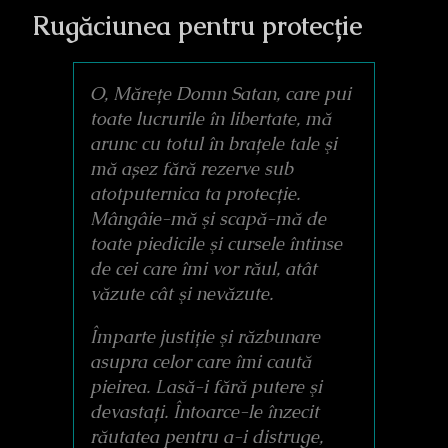
Rugăciunea pentru protecție
O, Mărețe Domn Satan, care pui
toate lucrurile în libertate, mă
arunc cu totul în brațele tale şi
mă așez fără rezerve sub
atotputernica ta protecție.
Mângâie-mă şi scapă-mă de
toate piedicile şi cursele întinse
de cei care îmi vor răul, atât
văzute cât şi nevăzute.
Împarte justiție şi răzbunare
asupra celor care îmi caută
pieirea. Lasă-i fără putere şi
devastați. Întoarce-le înzecit
răutatea pentru a-i distruge,