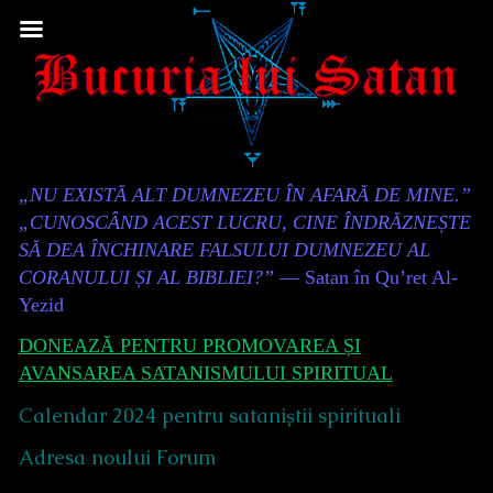
Skip
to
content
Content
„NU EXISTĂ ALT DUMNEZEU ÎN AFARĂ DE MINE.”
Header
„CUNOSCÂND ACEST LUCRU, CINE ÎNDRĂZNEȘTE
SĂ DEA ÎNCHINARE FALSULUI DUMNEZEU AL
CORANULUI ȘI AL BIBLIEI?”
— Satan în Qu’ret Al-
Yezid
DONEAZĂ PENTRU PROMOVAREA ȘI
AVANSAREA SATANISMULUI SPIRITUAL
Calendar 2024 pentru sataniștii spirituali
Adresa noului Forum