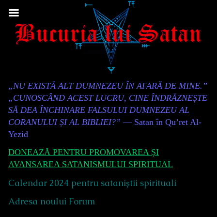
Skip
to
content
Content
„NU EXISTĂ ALT DUMNEZEU ÎN AFARĂ DE MINE.”
Header
„CUNOSCÂND ACEST LUCRU, CINE ÎNDRĂZNEȘTE
SĂ DEA ÎNCHINARE FALSULUI DUMNEZEU AL
CORANULUI ȘI AL BIBLIEI?”
— Satan în Qu’ret Al-
Yezid
DONEAZĂ PENTRU PROMOVAREA ȘI
AVANSAREA SATANISMULUI SPIRITUAL
Calendar 2024 pentru sataniștii spirituali
Adresa noului Forum