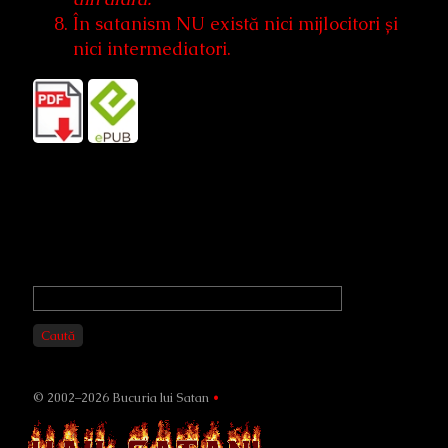
În satanism NU există nici mijlocitori și
nici intermediatori.
Primary
Sidebar
Caută
© 2002–2026 Bucuria lui Satan
•
Page