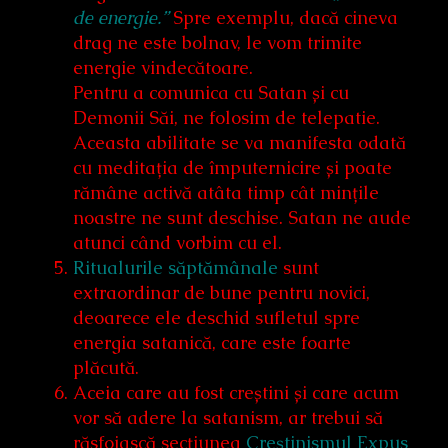
de energie.”
Spre exemplu, dacă cineva
drag ne este bolnav, le vom trimite
energie vindecătoare.
Pentru a comunica cu Satan și cu
Demonii Săi, ne folosim de telepatie.
Aceasta abilitate se va manifesta odată
cu meditația de împuternicire și poate
rămâne activă atâta timp cât mințile
noastre ne sunt deschise. Satan ne aude
atunci când vorbim cu el.
Ritualurile săptămânale
sunt
extraordinar de bune pentru novici,
deoarece ele deschid sufletul spre
energia satanică, care este foarte
plăcută.
Aceia care au fost creștini și care acum
vor să adere la satanism, ar trebui să
răsfoiască secțiunea
Creștinismul Expus