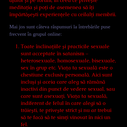
ajutor și pe forum, în ceea ce privește
meditația și poți de asemenea să îți
împărtășești experiențele cu ceilalți membrii.
Mai jos sunt câteva răspunsuri la întrebările puse
frecvent în grupul online:
Toate înclinațiile și practicile sexuale
sunt acceptate în satanism –
heterosexuale, homosexuale, bisexuale,
sex în grup etc. Viața ta sexuală este o
chestiune exclusiv personală. Aici sunt
incluși și aceia care aleg să rămână
inactivi din punct de vedere sexual, sau
care sunt asexuați. Viața ta sexuală,
indiferent de felul în care alegi să o
trăiești, te privește strict și nu ar trebui
să te facă să te simți vinovat în nici un
fel.