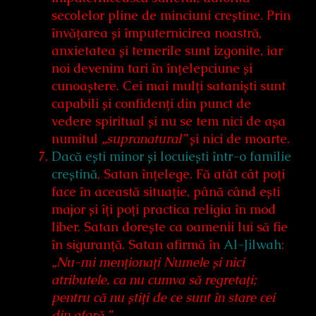
secolelor pline de minciuni creștine. Prin
învățarea și împuternicirea noastră,
anxietatea și temerile sunt izgonite, iar
noi devenim tari în înțelepciune și
cunoaștere. Cei mai mulți sataniști sunt
capabili și confidenți din punct de
vedere spiritual și nu se tem nici de așa
numitul
„supranatural”
și nici de moarte.
Dacă ești minor și locuiești într-o familie
creștină
, Satan înțelege. Fă atât cât poți
face în această situație, până când ești
major și îți poți practica religia în mod
liber. Satan dorește ca oamenii lui să fie
în siguranță. Satan afirmă în
Al-Jilwah
:
„Nu-mi menționați Numele și nici
atributele, ca nu cumva să regretați;
pentru că nu știți de ce sunt în stare cei
din afară.”