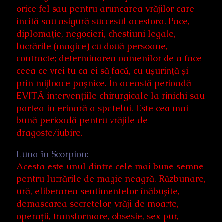
orice fel sau pentru aruncarea vrăjilor care
incită sau asigură succesul acestora. Pace,
diplomație, negocieri, chestiuni legale,
lucrările (magice) cu două persoane,
contracte; determinarea oamenilor de a face
ceea ce vrei tu ca ei să facă, cu ușurință și
prin mijloace pașnice. În această perioadă
EVITĂ intervențiile chirurgicale la rinichi sau
partea inferioară a spatelui. Este cea mai
bună perioadă pentru vrăjile de
dragoste/iubire.
Luna în Scorpion:
Acesta este unul dintre cele mai bune semne
pentru lucrările de magie neagră. Răzbunare,
ură, eliberarea sentimentelor înăbușite,
demascarea secretelor, vrăji de moarte,
operații, transformare, obsesie, sex pur,