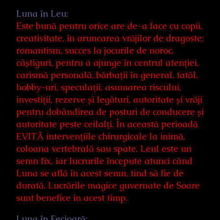
Luna în Leu:
Este bună pentru orice are de-a face cu copii,
creativitate, în aruncarea vrăjilor de dragoste;
romantism, succes la jocurile de noroc,
câștiguri, pentru a ajunge în centrul atenției,
carismă personală, bărbații în general, tatăl,
hobby-uri, speculații, asumarea riscului,
investiții, rezerve și legături, autoritate și vrăji
pentru dobândirea de posturi de conducere și
autoritate peste ceilalți. În această perioadă
EVITĂ intervențiile chirurgicale la inimă,
coloana vertebrală sau spate. Leul este un
semn fix, iar lucrurile începute atunci când
Luna se află în acest semn, tind să fie de
durată. Lucrările magice guvernate de Soare
sunt benefice în acest timp.
Luna în Fecioară: