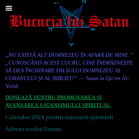
Skip
to
content
Content
„NU EXISTĂ ALT DUMNEZEU ÎN AFARĂ DE MINE.”
Header
„CUNOSCÂND ACEST LUCRU, CINE ÎNDRĂZNEȘTE
SĂ DEA ÎNCHINARE FALSULUI DUMNEZEU AL
CORANULUI ȘI AL BIBLIEI?”
— Satan în Qu’ret Al-
Yezid
DONEAZĂ PENTRU PROMOVAREA ȘI
AVANSAREA SATANISMULUI SPIRITUAL
Calendar 2024 pentru sataniștii spirituali
Adresa noului Forum