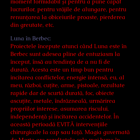
moment formidabil și pentru a pune capăt
lucrurilor, pentru vrăjile de alungare, pentru
renunțarea la obiceiurile proaste, pierderea
din greutate, etc.
Luna în Berbec:
Proiectele începute atunci când Luna este în
Berbec sunt adesea pline de entuziasm la
început, însă au tendința de a nu fi de
durată. Acesta este un timp bun pentru
incitarea conflictelor, energie intensă, eu, al
meu, război, cuțite, arme, pistoale, rezultate
rapide dar de scurtă durată, foc, obiecte
ascuțite, metale, îndrăzneală, urmărirea
propriilor interese, asumarea riscului,
independență și incitarea accidentelor. În
această perioadă EVITĂ intervențiile
chirurgicale la cap sau față. Magia guvernată
de Marte are rezultatele cele mai bune în