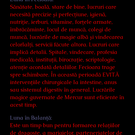
Sănătate, boală, stare de bine, lucruri care
necesită precizie și perfecțiune, igienă,
nutriție, ierburi, vitamine, forțele armate,
îmbrăcăminte, locul de muncă, colegi de
muncă, lucrările de magie albă și vindecarea
celorlalți, servicii făcute altora. Lucruri care
implică detalii. Spitale, vindecare, profesia
medicală, instituții, birocrație, scriptologie,
atenție acordată detaliilor. Fecioara trage
spre schimbare. În această perioadă EVITĂ
intervențiile chirurgicale la intestine, anus
sau sistemul digestiv în general. Lucrările
magice guvernate de Mercur sunt eficiente în
acest timp.
Luna în Balanță:
Este un timp bun pentru formarea relațiilor
de dragoste, a mariajelor, parteneriatelor de