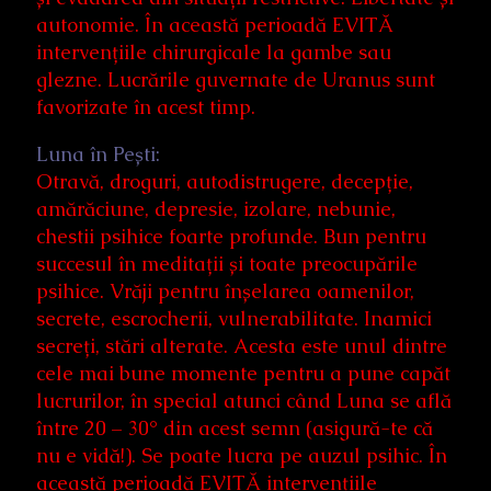
autonomie. În această perioadă EVITĂ
intervențiile chirurgicale la gambe sau
glezne. Lucrările guvernate de Uranus sunt
favorizate în acest timp.
Luna în Pești:
Otravă, droguri, autodistrugere, decepție,
amărăciune, depresie, izolare, nebunie,
chestii psihice foarte profunde. Bun pentru
succesul în meditații și toate preocupările
psihice. Vrăji pentru înșelarea oamenilor,
secrete, escrocherii, vulnerabilitate. Inamici
secreți, stări alterate. Acesta este unul dintre
cele mai bune momente pentru a pune capăt
lucrurilor, în special atunci când Luna se află
între 20 – 30° din acest semn (asigură-te că
nu e vidă!). Se poate lucra pe auzul psihic. În
această perioadă EVITĂ intervențiile