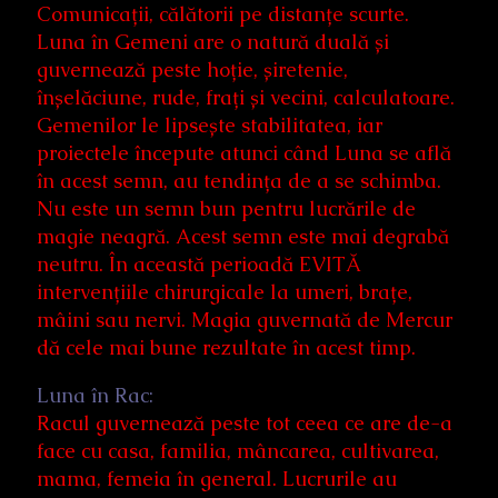
Comunicații, călătorii pe distanțe scurte.
Luna în Gemeni are o natură duală și
guvernează peste hoție, șiretenie,
înșelăciune, rude, frați și vecini, calculatoare.
Gemenilor le lipsește stabilitatea, iar
proiectele începute atunci când Luna se află
în acest semn, au tendința de a se schimba.
Nu este un semn bun pentru lucrările de
magie neagră. Acest semn este mai degrabă
neutru. În această perioadă EVITĂ
intervențiile chirurgicale la umeri, brațe,
mâini sau nervi. Magia guvernată de Mercur
dă cele mai bune rezultate în acest timp.
Luna în Rac:
Racul guvernează peste tot ceea ce are de-a
face cu casa, familia, mâncarea, cultivarea,
mama, femeia în general. Lucrurile au