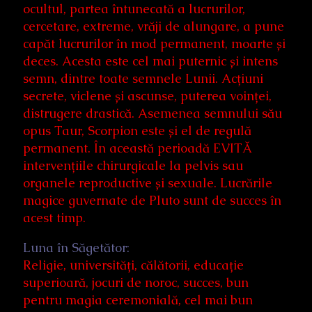
ocultul, partea întunecată a lucrurilor,
cercetare, extreme, vrăji de alungare, a pune
capăt lucrurilor în mod permanent, moarte și
deces. Acesta este cel mai puternic și intens
semn, dintre toate semnele Lunii. Acțiuni
secrete, viclene și ascunse, puterea voinței,
distrugere drastică. Asemenea semnului său
opus Taur, Scorpion este și el de regulă
permanent. În această perioadă EVITĂ
intervențiile chirurgicale la pelvis sau
organele reproductive și sexuale. Lucrările
magice guvernate de Pluto sunt de succes în
acest timp.
Luna în Săgetător:
Religie, universități, călătorii, educație
superioară, jocuri de noroc, succes, bun
pentru magia ceremonială, cel mai bun