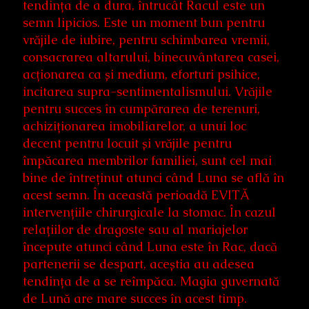
tendința de a dura, întrucât Racul este un
semn lipicios. Este un moment bun pentru
vrăjile de iubire, pentru schimbarea vremii,
consacrarea altarului, binecuvântarea casei,
acționarea ca și medium, eforturi psihice,
incitarea supra-sentimentalismului. Vrăjile
pentru succes în cumpărarea de terenuri,
achiziționarea imobiliarelor, a unui loc
decent pentru locuit și vrăjile pentru
împăcarea membrilor familiei, sunt cel mai
bine de întreținut atunci când Luna se află în
acest semn. În această perioadă EVITĂ
intervențiile chirurgicale la stomac. În cazul
relațiilor de dragoste sau al mariajelor
începute atunci când Luna este în Rac, dacă
partenerii se despart, aceștia au adesea
tendința de a se reîmpăca. Magia guvernată
de Lună are mare succes în acest timp.