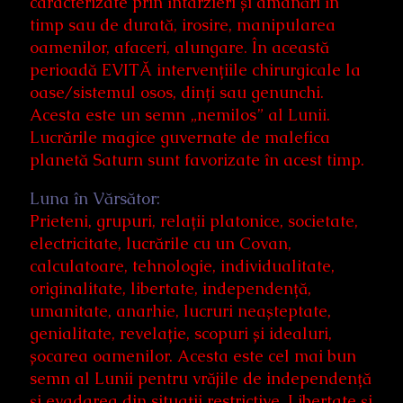
caracterizate prin întârzieri și amânări în
timp sau de durată, irosire, manipularea
oamenilor, afaceri, alungare. În această
perioadă EVITĂ intervențiile chirurgicale la
oase/sistemul osos, dinți sau genunchi.
Acesta este un semn „nemilos” al Lunii.
Lucrările magice guvernate de malefica
planetă Saturn sunt favorizate în acest timp.
Luna în Vărsător:
Prieteni, grupuri, relații platonice, societate,
electricitate, lucrările cu un Covan,
calculatoare, tehnologie, individualitate,
originalitate, libertate, independență,
umanitate, anarhie, lucruri neașteptate,
genialitate, revelație, scopuri și idealuri,
șocarea oamenilor. Acesta este cel mai bun
semn al Lunii pentru vrăjile de independență
și evadarea din situații restrictive. Libertate și