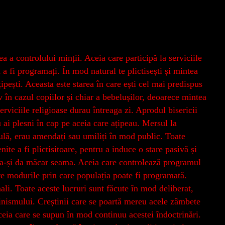
ea a controlului minții. Aceia care participă la serviciile
 a fi programați. În mod natural te plictisești și mintea
țipești. Aceasta este starea în care ești cel mai predispus
 în cazul copiilor și chiar a bebelușilor, deoarece mintea
serviciile religioase durau întreaga zi. Aprodul bisericii
u ai plesni în cap pe aceia care ațipeau. Mersul la
gulă, erau amendați sau umiliți în mod public. Toate
nite a fi plictisitoare, pentru a induce o stare pasivă și
ră a-și da măcar seama. Aceia care controlează programul
e modurile prin care populația poate fi programată.
li. Toate aceste lucruri sunt făcute în mod deliberat,
știnismului. Creștinii care se poartă mereu acele zâmbete
 aceia care se supun în mod continuu acestei îndoctrinări.