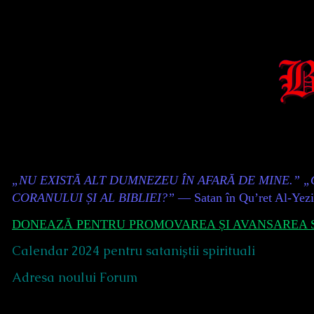
Skip
to
content
Content
„NU EXISTĂ ALT DUMNEZEU ÎN AFARĂ DE MINE.” 
Header
CORANULUI ȘI AL BIBLIEI?”
— Satan în Qu’ret Al-Yez
DONEAZĂ PENTRU PROMOVAREA ȘI AVANSAREA S
Calendar 2024 pentru sataniștii spirituali
Adresa noului Forum