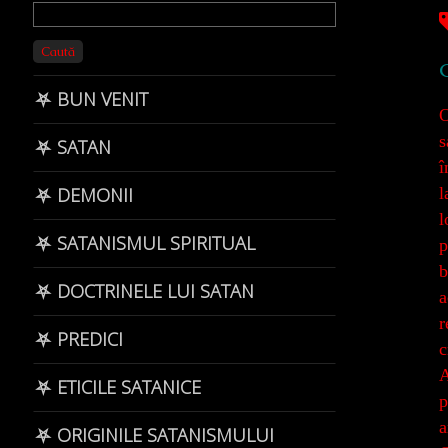
Primary
Sidebar
Caută
C
⛧ BUN VENIT
O
s
⛧ SATAN
î
l
⛧ DEMONII
l
⛧ SATANISMUL SPIRITUAL
p
b
⛧ DOCTRINELE LUI SATAN
a
r
⛧ PREDICI
c
A
⛧ ETICILE SATANICE
p
a
⛧ ORIGINILE SATANISMULUI