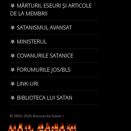
⛧ MĂRTURII, ESEURI ȘI ARTICOLE
DE LA MEMBRII
⛧ SATANISMUL AVANSAT
⛧ MINISTERUL
⛧ COVANURILE SATANICE
⛧ FORUMURILE JOS/BLS
⛧ LINK-URI
⛧ BIBLIOTECA LUI SATAN
© 2002–2026 Bucuria lui Satan
•
Page