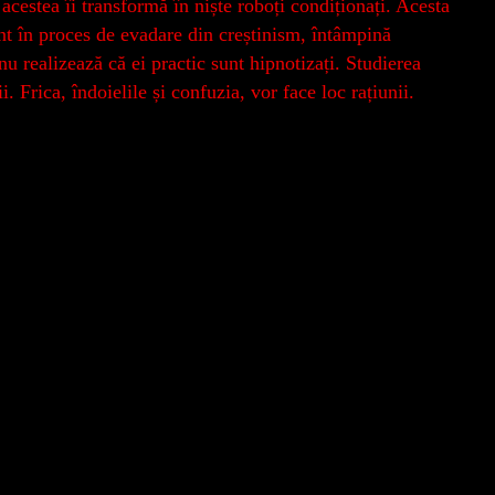
 acestea îi transformă în niște roboți condiționați. Acesta
unt în proces de evadare din creștinism, întâmpină
nu realizează că ei practic sunt hipnotizați. Studierea
 Frica, îndoielile și confuzia, vor face loc rațiunii.