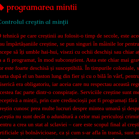
Posts
programarea mintii
tagged
ontrolul creștin al minții
 tehnică pe care creștinii au folosit-o timp de secole, este ace
au împărtășaniile creștine, se pun singuri în mâinile lor pentru
ncepe să îți umble hai-hui, visezi cu ochii deschiși sau chiar a
a a fi programat, în mod subconștient. Asta este chiar mai grav
or este foarte deschisă și susceptibilă. În timpurile coloniale, 
urta după el un baston lung din fier și cu o bilă în vârf, pentr
iserică era obligatoriu, iar aceia care nu respectau această re
cestea fac parte dintr-o conspirație. Serviciile creștine sunt me
eceptivă a minții, prin care credincioșii pot fi programați fă
reștin cunosc prea multe lucruri despre mintea umană și despr
ceștia nu sunt decât o adunătură a celor mai periculoși crimina
entru a crea un stat al sclaviei – care este scopul final al cre
rtificiale și bolnăvicioase, ca și cum s-ar afla în transă, sunt