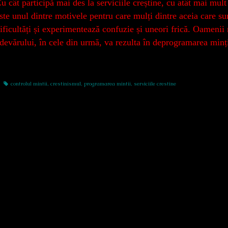
u cât participă mai des la serviciile creștine, cu atât mai mult
ste unul dintre motivele pentru care mulți dintre aceia care s
ificultăți și experimentează confuzie și uneori frică. Oamenii 
devărului, în cele din urmă, va rezulta în deprogramarea minții.
Tags
controlul mintii
,
crestinismul
,
programarea mintii
,
serviciile crestine