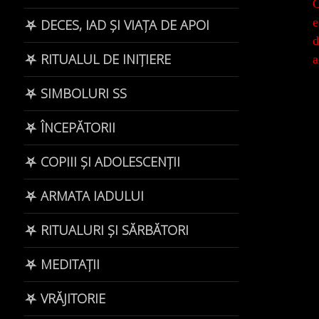
C
e
⛧ DECES, IAD ȘI VIAȚA DE APOI
d
⛧ RITUALUL DE INIȚIERE
a
⛧ SIMBOLURI SS
⛧ ÎNCEPĂTORII
⛧ COPIII ȘI ADOLESCENȚII
⛧ ARMATA IADULUI
⛧ RITUALURI ȘI SĂRBĂTORI
⛧ MEDITAȚII
⛧ VRĂJITORIE