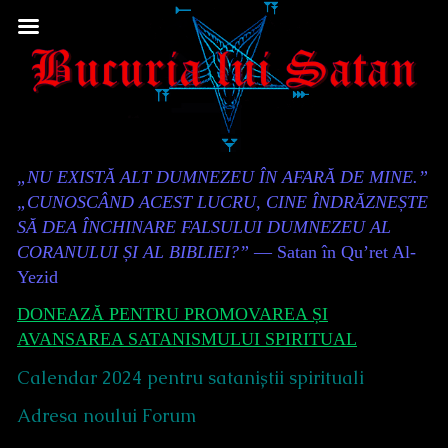
Skip
to
content
Content
„NU EXISTĂ ALT DUMNEZEU ÎN AFARĂ DE MINE.”
Header
„CUNOSCÂND ACEST LUCRU, CINE ÎNDRĂZNEȘTE
SĂ DEA ÎNCHINARE FALSULUI DUMNEZEU AL
CORANULUI ȘI AL BIBLIEI?”
— Satan în Qu’ret Al-
Yezid
DONEAZĂ PENTRU PROMOVAREA ȘI
AVANSAREA SATANISMULUI SPIRITUAL
Calendar 2024 pentru sataniștii spirituali
Adresa noului Forum