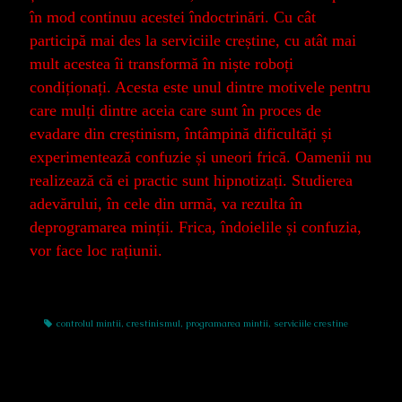
în mod continuu acestei îndoctrinări. Cu cât
participă mai des la serviciile creștine, cu atât mai
mult acestea îi transformă în niște roboți
condiționați. Acesta este unul dintre motivele pentru
care mulți dintre aceia care sunt în proces de
evadare din creștinism, întâmpină dificultăți și
experimentează confuzie și uneori frică. Oamenii nu
realizează că ei practic sunt hipnotizați. Studierea
adevărului, în cele din urmă, va rezulta în
deprogramarea minții. Frica, îndoielile și confuzia,
vor face loc rațiunii.
Tags
controlul mintii
,
crestinismul
,
programarea mintii
,
serviciile crestine