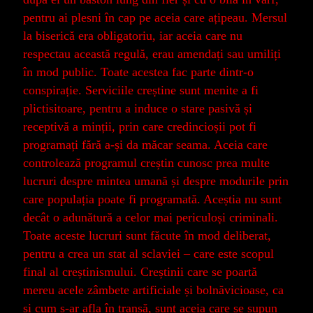
pentru ai plesni în cap pe aceia care ațipeau. Mersul
la biserică era obligatoriu, iar aceia care nu
respectau această regulă, erau amendați sau umiliți
în mod public. Toate acestea fac parte dintr-o
conspirație. Serviciile creștine sunt menite a fi
plictisitoare, pentru a induce o stare pasivă și
receptivă a minții, prin care credincioșii pot fi
programați fără a-și da măcar seama. Aceia care
controlează programul creștin cunosc prea multe
lucruri despre mintea umană și despre modurile prin
care populația poate fi programată. Aceștia nu sunt
decât o adunătură a celor mai periculoși criminali.
Toate aceste lucruri sunt făcute în mod deliberat,
pentru a crea un stat al sclaviei – care este scopul
final al creștinismului. Creștinii care se poartă
mereu acele zâmbete artificiale și bolnăvicioase, ca
și cum s-ar afla în transă, sunt aceia care se supun