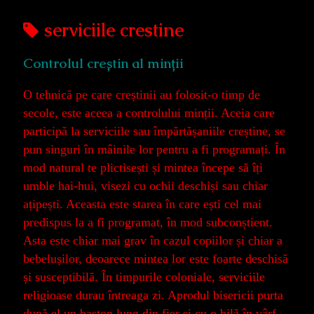
Posts
serviciile crestine
tagged
Controlul creștin al minții
O tehnică pe care creștinii au folosit-o timp de
secole, este aceea a controlului minții. Aceia care
participă la serviciile sau împărtășaniile creștine, se
pun singuri în mâinile lor pentru a fi programați. În
mod natural te plictisești și mintea începe să îți
umble hai-hui, visezi cu ochii deschiși sau chiar
ațipești. Aceasta este starea în care ești cel mai
predispus la a fi programat, în mod subconștient.
Asta este chiar mai grav în cazul copiilor și chiar a
bebelușilor, deoarece mintea lor este foarte deschisă
și susceptibilă. În timpurile coloniale, serviciile
religioase durau întreaga zi. Aprodul bisericii purta
după el un baston lung din fier și cu o bilă în vârf,