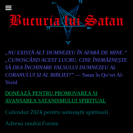
Skip
to
content
Content
„NU EXISTĂ ALT DUMNEZEU ÎN AFARĂ DE MINE.”
Header
„CUNOSCÂND ACEST LUCRU, CINE ÎNDRĂZNEȘTE
SĂ DEA ÎNCHINARE FALSULUI DUMNEZEU AL
CORANULUI ȘI AL BIBLIEI?”
— Satan în Qu’ret Al-
Yezid
DONEAZĂ PENTRU PROMOVAREA ȘI
AVANSAREA SATANISMULUI SPIRITUAL
Calendar 2024 pentru sataniștii spirituali
Adresa noului Forum