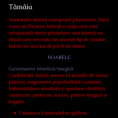
Tămâia
Varietăţile tămâii corespund planetelor. Dacă
evoci un Demon, întreții o vrajă care este
relaţionată sferei planetare, sau întreţii un
ritual care necesită un anumit tip de tămâie,
listele de mai jos îţi pot fi de ajutor.
SOARELE
Guvernarea ritualică/magică:
Confidenţă, faimă, succes la jocurile de noroc,
plăcere, asigurarea popularităţii/carismei,
îmbunătățirea sănătăţii şi sporirea vitalităţii,
vindecare, protecţie, succes, putere magică şi
bogăţii.
Culoarea Lumânărilor: galben,