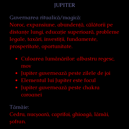
JUPITER
Guvernarea ritualică/magică:
Noroc, expansiune, abundenţă, călătorii pe
distanţe lungi, educaţie superioară, probleme
legale, taxări, investiţii, fundamente,
prosperitate, oportunitate.
Culoarea lumânărilor: albastru regesc,
mov
Jupiter guvernează peste zilele de joi
Elementul lui Jupiter este focul
Jupiter guvernează peste chakra
coroanei
Tămâie:
Cedru, nucşoară, caprifoi, ghioagă, lămâi,
șofran.