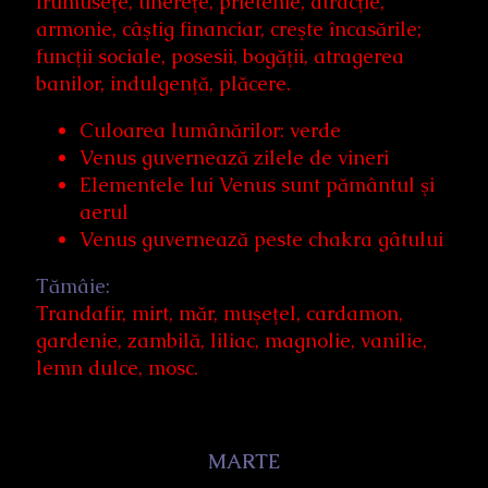
frumuseţe, tinereţe, prietenie, atracţie,
armonie, câştig financiar, creşte încasările;
funcţii sociale, posesii, bogăţii, atragerea
banilor, indulgenţă, plăcere.
Culoarea lumânărilor: verde
Venus guvernează zilele de vineri
Elementele lui Venus sunt pământul şi
aerul
Venus guvernează peste chakra gâtului
Tămâie:
Trandafir, mirt, măr, muşeţel, cardamon,
gardenie, zambilă, liliac, magnolie, vanilie,
lemn dulce, mosc.
MARTE