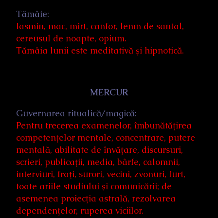
Tămâie:
Iasmin, mac, mirt, canfor, lemn de santal,
cereusul de noapte, opium.
Tămâia lunii este meditativă şi hipnotică.
MERCUR
Guvernarea ritualică/magică:
Pentru trecerea examenelor, îmbunătăţirea
competenţelor mentale, concentrare, putere
mentală, abilitate de învăţare, discursuri,
scrieri, publicaţii, media, bârfe, calomnii,
interviuri, fraţi, surori, vecini, zvonuri, furt,
toate ariile studiului şi comunicării; de
asemenea proiecţia astrală, rezolvarea
dependenţelor, ruperea viciilor.