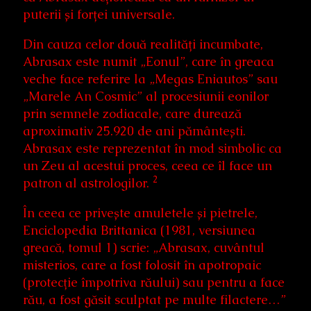
puterii și forței universale.
Din cauza celor două realități incumbate,
Abrasax este numit „Eonul”, care în greaca
veche face referire la „Megas Eniautos” sau
„Marele An Cosmic” al procesiunii eonilor
prin semnele zodiacale, care durează
aproximativ 25.920 de ani pământești.
Abrasax este reprezentat în mod simbolic ca
un Zeu al acestui proces, ceea ce îl face un
2
patron al astrologilor.
În ceea ce privește amuletele și pietrele,
Enciclopedia Brittanica (1981, versiunea
greacă, tomul 1) scrie: „Abrasax, cuvântul
misterios, care a fost folosit în apotropaic
(protecție împotriva răului) sau pentru a face
rău, a fost găsit sculptat pe multe filactere…”