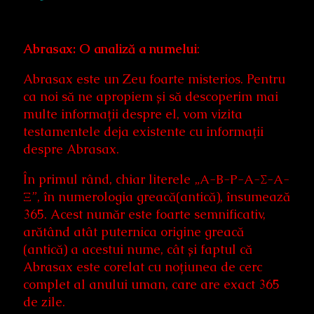
Abrasax: O analiză a numelui
:
Abrasax este un Zeu foarte misterios. Pentru
ca noi să ne apropiem și să descoperim mai
multe informații despre el, vom vizita
testamentele deja existente cu informații
despre Abrasax.
În primul rând, chiar literele „Α-Β-Ρ-Α-Σ-Α-
Ξ”, în numerologia greacă(antică), însumează
365. Acest număr este foarte semnificativ,
arătând atât puternica origine greacă
(antică) a acestui nume, cât și faptul că
Abrasax este corelat cu noțiunea de cerc
complet al anului uman, care are exact 365
de zile.