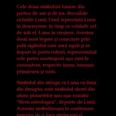
Cele două simboluri lunare din
partea de sus și de jos, dezvăluie
ciclurile Lunii. Unul reprezintă Luna
în descreștere, în timp ce celălalt, cel
de sub el, Luna în creștere. Acestea
două sunt legate și conectate prin
polii sigiliului care sunt egali și se
împart în patru colțuri, reprezentând
cele patru anotimpuri așa cum le
cunoaștem, respectiv iarna, toamna,
primăvara și vara.
Simbolul din stânga cu Luna cu linia
din dreapta, este simbolul sferei din
afara planetelor sau așa-numita
“Sferă astrologică”, departe de Lună.
Aceasta simbolizează în continuare
puterea de a face prelucrări și