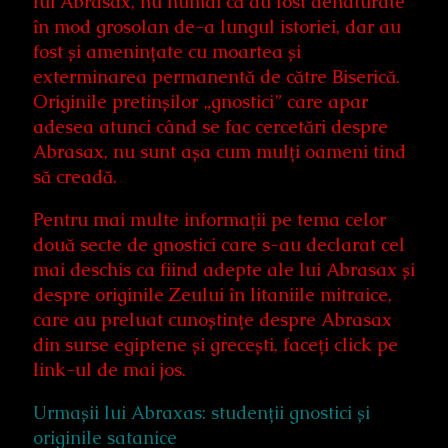
lui Abrasax, nu numai că au fost denaturate
în mod grosolan de-a lungul istoriei, dar au
fost și amenințate cu moartea și
exterminarea permanentă de către Biserică.
Originile pretinșilor „gnostici” care apar
adesea atunci când se fac cercetări despre
Abrasax, nu sunt așa cum mulți oameni tind
să creadă.
Pentru mai multe informații pe tema celor
două secte de gnostici care s-au declarat cel
mai deschis ca fiind adepte ale lui Abrasax și
despre originile Zeului în litaniile mitraice,
care au preluat cunoștințe despre Abrasax
din surse egiptene și grecești, faceți click pe
link-ul de mai jos.
Urmașii lui Abraxas: studenții gnostici și
originile satanice