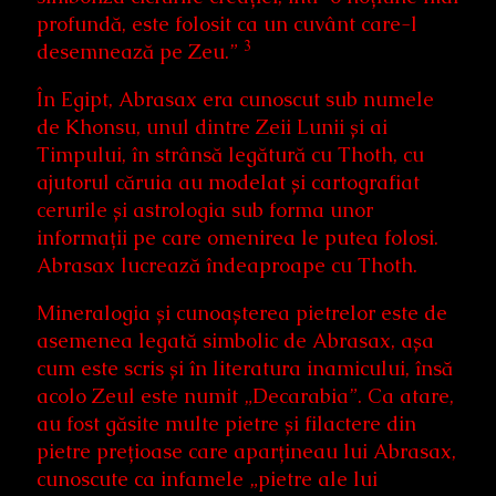
profundă, este folosit ca un cuvânt care-l
3
desemnează pe Zeu.”
În Egipt, Abrasax era cunoscut sub numele
de Khonsu, unul dintre Zeii Lunii și ai
Timpului, în strânsă legătură cu Thoth, cu
ajutorul căruia au modelat și cartografiat
cerurile și astrologia sub forma unor
informații pe care omenirea le putea folosi.
Abrasax lucrează îndeaproape cu Thoth.
Mineralogia și cunoașterea pietrelor este de
asemenea legată simbolic de Abrasax, așa
cum este scris și în literatura inamicului, însă
acolo Zeul este numit „Decarabia”. Ca atare,
au fost găsite multe pietre și filactere din
pietre prețioase care aparțineau lui Abrasax,
cunoscute ca infamele „pietre ale lui