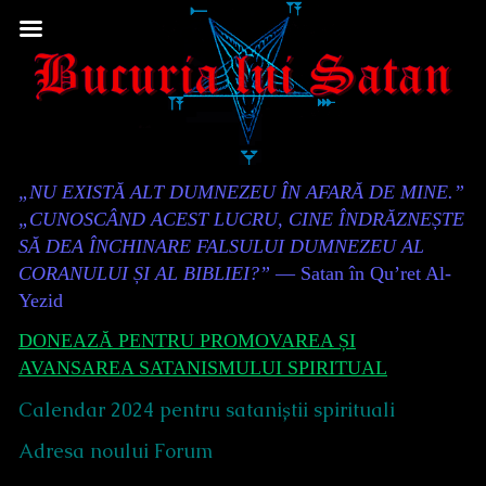
Skip
to
content
Content
„NU EXISTĂ ALT DUMNEZEU ÎN AFARĂ DE MINE.”
Header
„CUNOSCÂND ACEST LUCRU, CINE ÎNDRĂZNEȘTE
SĂ DEA ÎNCHINARE FALSULUI DUMNEZEU AL
CORANULUI ȘI AL BIBLIEI?”
— Satan în Qu’ret Al-
Yezid
DONEAZĂ PENTRU PROMOVAREA ȘI
AVANSAREA SATANISMULUI SPIRITUAL
Calendar 2024 pentru sataniștii spirituali
Adresa noului Forum