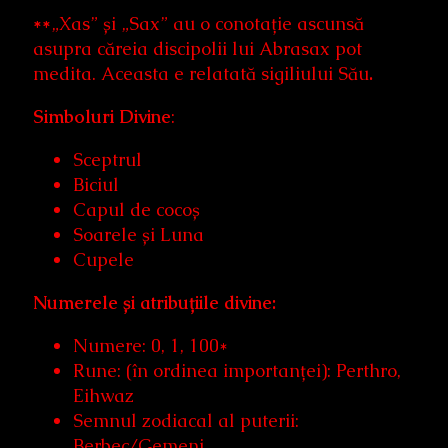
**
„Xas” și „Sax” au o conotație ascunsă
asupra căreia discipolii lui Abrasax pot
medita. Aceasta e relatată sigiliului Său
.
Simboluri Divine
:
Sceptrul
Biciul
Capul de cocoș
Soarele și Luna
Cupele
Numerele și atribuțiile divine:
Numere: 0, 1, 100*
Rune: (în ordinea importanței): Perthro,
Eihwaz
Semnul zodiacal al puterii:
Berbec/Gemeni