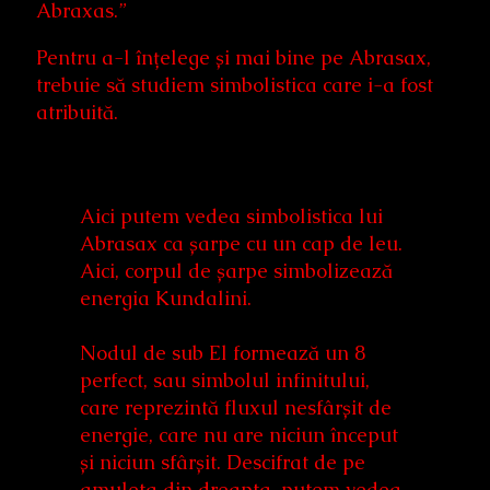
Abraxas.”
Pentru a-l înțelege și mai bine pe Abrasax,
trebuie să studiem simbolistica care i-a fost
atribuită.
Aici putem vedea simbolistica lui
Abrasax ca șarpe cu un cap de leu.
Aici, corpul de șarpe simbolizează
energia Kundalini.
Nodul de sub El formează un 8
perfect, sau simbolul infinitului,
care reprezintă fluxul nesfârșit de
energie, care nu are niciun început
și niciun sfârșit. Descifrat de pe
amuleta din dreapta, putem vedea