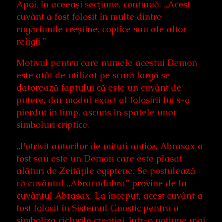
Apoi, în aceeași secțiune, continuă: „Acest
cuvânt a fost folosit în multe dintre
rugăciunile creștine, coptice sau ale altor
religii.”
Motivul pentru care numele acestui Demon
este atât de utilizat pe scară largă se
datorează faptului că este un cuvânt de
putere, dar modul exact al folosirii lui s-a
pierdut în timp, ascuns în spatele unor
simboluri criptice.
„Potrivit autorilor de mituri antice, Abrasax a
fost sau este un Demon care este plasat
alături de Zeitățile egiptene. Se postulează
că cuvântul „Abracadabra” provine de la
cuvântul Abrasax. La început, acest cuvânt a
fost folosit în Sistemul Gnostic pentru a
simboliza ciclurile creației, într-o noțiune mai