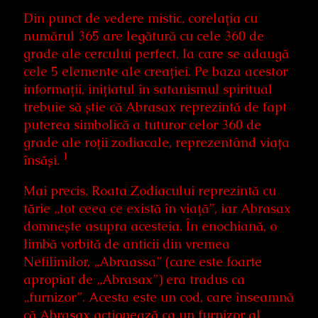
Din punct de vedere mistic, corelația cu
numărul 365 are legătură cu cele 360 de
grade ale cercului perfect, la care se adaugă
cele 5 elemente ale creației. Pe baza acestor
informații, inițiatul în satanismul spiritual
trebuie să știe că Abrasax reprezintă de fapt
puterea simbolică a tuturor celor 360 de
grade ale roții zodiacale, reprezentând viața
1
însăși.
Mai precis, Roata Zodiacului reprezintă cu
tărie „tot ceea ce există în viață”, iar Abrasax
domnește asupra acesteia. În enochiană, o
limbă vorbită de anticii din vremea
Nefilimilor, „Abraassa” (care este foarte
apropiat de „Abrasax”) era tradus ca
„furnizor”. Acesta este un cod, care înseamnă
că Abrasax acționează ca un furnizor al