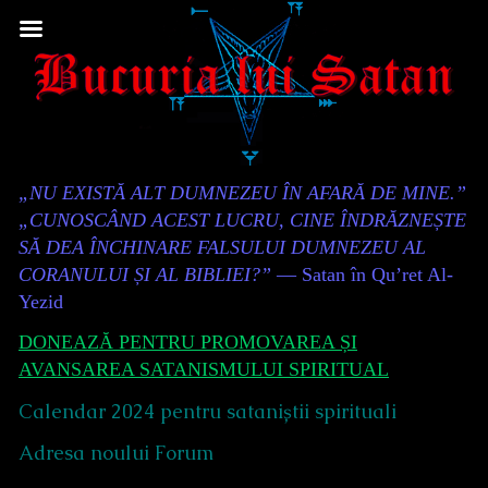
Skip
to
content
Content
„NU EXISTĂ ALT DUMNEZEU ÎN AFARĂ DE MINE.”
Header
„CUNOSCÂND ACEST LUCRU, CINE ÎNDRĂZNEȘTE
SĂ DEA ÎNCHINARE FALSULUI DUMNEZEU AL
CORANULUI ȘI AL BIBLIEI?”
— Satan în Qu’ret Al-
Yezid
DONEAZĂ PENTRU PROMOVAREA ȘI
AVANSAREA SATANISMULUI SPIRITUAL
Calendar 2024 pentru sataniștii spirituali
Adresa noului Forum