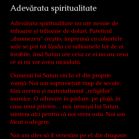
Adevărata spiritualitate
Adevărata spiritualitate nu are nevoie de
trilioane și trilioane de dolari. Pateticul
„dumnezeu” creștin, împreună cu cohortele
sale se pot tot lăuda cu milioanele lor de oi
înrobite, însă Satan are ceva ce ei nu au; ceva
ce ei nu vor avea niciodată.
Oamenii lui Satan vin la el din proprie
voință. Noi am supraviețuit timp de secole,
fără averea și materialismul „religiilor”
inamice. O adunare în pădure, pe plajă, în
casa unui prieten… noi, urmașii lui Satan,
suntem aici pentru că noi vrem asta. Noi am
făcut o alegere.
Noi am ales să îl venerăm pe el din dragoste