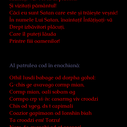
Şi vizitaţi pământul!
Căci eu sunt Satan care este şi trăieşte veşnic!
În numele Lui Satan, înaintaţi! Înfăţişaţi-vă
Drept izbăvitori plăcuţi,
Care îl puteţi lăuda
Printre fiii oamenilor!
Al patrulea cod în enochiană:
Othil lusdi babage od dorpha gohol:
G-chis ge avavago cormp mian,
Cormp mian, oali sobam ag
Cormpo crp vi-iv: casarmg viv croodzi
Chis od vgeg, ds t capimali
Coazior gapimaon od lonshin biah
Ta croodzi em! Torzu!