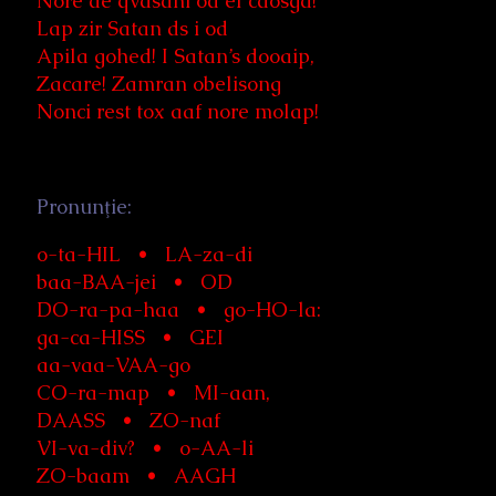
Nore de qvasahi od ef caosga!
Lap zir Satan ds i od
Apila gohed! I Satan’s dooaip,
Zacare! Zamran obelisong
Nonci rest tox aaf nore molap!
Pronunţie:
o-ta-HIL • LA-za-di
baa-BAA-jei • OD
DO-ra-pa-haa • go-HO-la:
ga-ca-HISS • GEI
aa-vaa-VAA-go
CO-ra-map • MI-aan,
DAASS • ZO-naf
VI-va-div? • o-AA-li
ZO-baam • AAGH