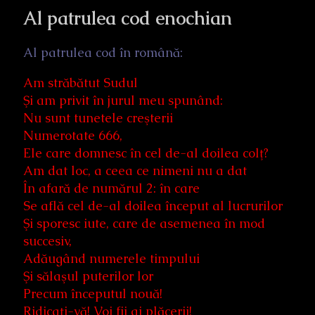
Al patrulea cod enochian
Al patrulea cod în română:
Am străbătut Sudul
Şi am privit în jurul meu spunând:
Nu sunt tunetele creşterii
Numerotate 666,
Ele care domnesc în cel de-al doilea colţ?
Am dat loc, a ceea ce nimeni nu a dat
În afară de numărul 2: în care
Se află cel de-al doilea început al lucrurilor
Şi sporesc iute, care de asemenea în mod
succesiv,
Adăugând numerele timpului
Şi sălaşul puterilor lor
Precum începutul nouă!
Ridicaţi-vă! Voi fii ai plăcerii!