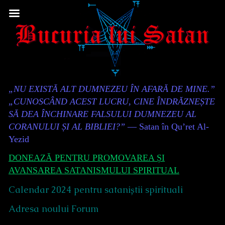
Skip
to
content
Content
„NU EXISTĂ ALT DUMNEZEU ÎN AFARĂ DE MINE.”
Header
„CUNOSCÂND ACEST LUCRU, CINE ÎNDRĂZNEȘTE
SĂ DEA ÎNCHINARE FALSULUI DUMNEZEU AL
CORANULUI ȘI AL BIBLIEI?”
— Satan în Qu’ret Al-
Yezid
DONEAZĂ PENTRU PROMOVAREA ȘI
AVANSAREA SATANISMULUI SPIRITUAL
Calendar 2024 pentru sataniștii spirituali
Adresa noului Forum