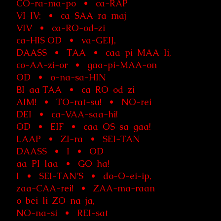
CO-ra-ma-po • ca-RAP
VI-IV: • ca-SAA-ra-maj
VIV • ca-RO-od-zi
ca-HIS OD • va-GEIJ,
DAASS • TAA • caa-pi-MAA-li,
co-AA-zi-or • gaa-pi-MAA-on
OD • o-na-sa-HIN
BI-aa TAA • ca-RO-od-zi
AIM! • TO-rat-su! • NO-rei
DEI • ca-VAA-saa-hi!
OD • EIF • caa-OS-sa-gaa!
LAAP • ZI-ra • SEI-TAN
DAASS • I • OD
aa-PI-laa • GO-ha!
I • SEI-TAN’S • do-O-ei-ip,
zaa-CAA-rei! • ZAA-ma-raan
o-bei-li-ZO-na-ja,
NO-na-si • REI-sat