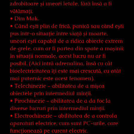
zdrobitoare și uneori letale, fără însă a fi
vătămați.
• Dim Mak.
• Când ești plin de frică, panică sau când ești
pus într-o situație între viață și moarte,
uneori ești capabil de a ridica obiecte extrem
de grele, cum ar fi partea din spate a mașinii;
în situații normale, acest lucru nu ar fi
posibil. (Aici intră adrenalina, însă cu cât
bioelectricitatea îți este mai crescută, cu atât
mai puternic este acest fenomen).
• Telechinezie – abilitatea de a mișca
obiectele prin intermediul minții.
• Pirochinezie – abilitatea de a da foc la
diverse lucruri prin intermediul minții.
• Electrochinezie – abilitatea de a controla
aparaturi electrice, cum sunt PC-urile, care
funcționează pe curent electric.