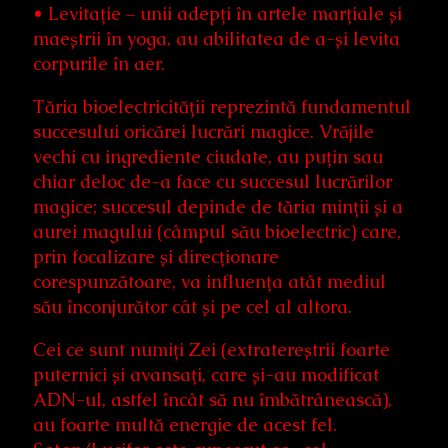
• Levitație – unii adepți în artele marțiale și
maeștrii în yoga, au abilitatea de a-și levita
corpurile în aer.
Tăria bioelectricității reprezintă fundamentul
succesului oricărei lucrări magice. Vrăjile
vechi cu ingrediente ciudate, au puțin sau
chiar deloc de-a face cu succesul lucrărilor
magice; succesul depinde de tăria minții și a
aurei magului (câmpul său bioelectric) care,
prin focalizare și direcționare
corespunzătoare, va influența atât mediul
său înconjurător cât și pe cel al altora.
Cei ce sunt numiți Zei (extratereștrii foarte
puternici și avansați, care și-au modificat
ADN-ul, astfel încât să nu îmbătrânească),
au foarte multă energie de acest fel.