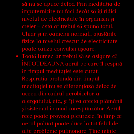
să nu se apuce deloc. Prin meditația de
împuternicire nu faci decât să îți ridici
nivelul de electricitate în organism și
creier – asta ar trebui să spună totul.
Chiar și în oamenii normali, ajustările
fizice la nivelul crescut de electricitate
poate cauza convulsii ușoare.
Toată lumea ar trebui să se asigure că
ÎNTOTDEAUNA aerul pe care îl respiră
în timpul meditației este curat.
Respirația profundă din timpul
meditației nu se diferențiază deloc de
aceea din cadrul aerobicelor, a
alergatului, etc., și îți va afecta plămânii
și sistemul în mod corespunzător. Aerul
rece poate provoca pleurezie, în timp ce
aerul poluat poate duce la tot felul de
alte probleme pulmonare. Ține minte