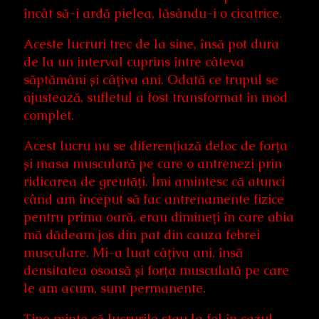
încât să-i ardă pielea, lăsându-i o cicatrice.
Aceste lucruri trec de la sine, însă pot dura
de la un interval cuprins între câteva
săptămâni și câțiva ani. Odată ce trupul se
ajustează, sufletul a fost transformat în mod
complet.
Acest lucru nu se diferențiază deloc de forța
și masa musculară pe care o antrenezi prin
ridicarea de greutăți. Îmi amintesc că atunci
când am început să fac antrenamente fizice
pentru prima oară, erau dimineți în care abia
mă dădeam jos din pat din cauza febrei
musculare. Mi-a luat câțiva ani, însă
densitatea osoasă și forța musculată pe care
le am acum, sunt permanente.
Ține minte că lucrurile stau la fel în cazul