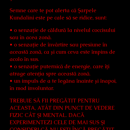
Semne care te pot alerta că Șarpele
Kundalini este pe cale să se ridice, sunt:
• o senzație de căldură la nivelul coccisului
sau în acea zonă.
• o senzație de învârtire sau presiune în
această zonă, ca și cum ceva este împins de
acolo în sus.
• o senzație puternică de energie, care îți
atrage atenția spre această zonă.
• un impuls de a te legăna înainte și înapoi,
în mod involuntar.
TREBUIE SĂ FII PREGĂTIT PENTRU
ACEASTA, ATÂT DIN PUNCT DE VEDERE
FIZIC CÂT ȘI MENTAL. DACĂ
EXPERIMENTEZI CELE DE MAI SUS ȘI
CONSIDERI CĂ NU EȘTI ÎNCĂ PREGĂTIT,