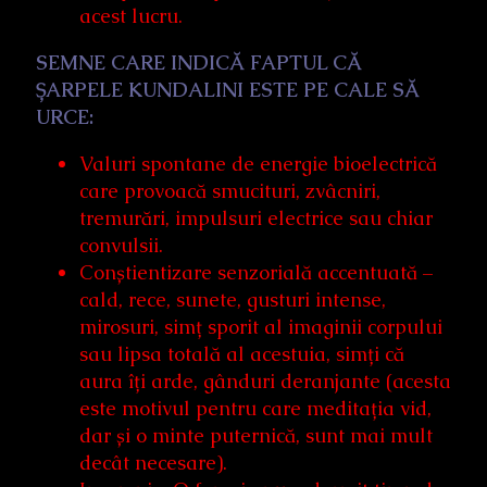
acest lucru.
SEMNE CARE INDICĂ FAPTUL CĂ
ȘARPELE KUNDALINI ESTE PE CALE SĂ
URCE:
Valuri spontane de energie bioelectrică
care provoacă smucituri, zvâcniri,
tremurări, impulsuri electrice sau chiar
convulsii.
Conștientizare senzorială accentuată –
cald, rece, sunete, gusturi intense,
mirosuri, simț sporit al imaginii corpului
sau lipsa totală al acestuia, simți că
aura îți arde, gânduri deranjante (acesta
este motivul pentru care meditația vid,
dar și o minte puternică, sunt mai mult
decât necesare).