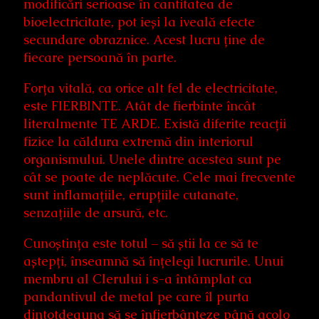
modificări serioase în cantitatea de
bioelectricitate, pot ieși la iveală efecte
secundare obraznice. Acest lucru ține de
fiecare persoană în parte.
Forța vitală, ca orice alt fel de electricitate,
este FIERBINTE. Atât de fierbinte încât
literalmente TE ARDE. Există diferite reacții
fizice la căldura extremă din interiorul
organismului. Unele dintre acestea sunt pe
cât se poate de neplăcute. Cele mai frecvente
sunt inflamațiile, erupțiile cutanate,
senzațiile de arsură, etc.
Cunoștința este totul – să știi la ce să te
aștepți, înseamnă să înțelegi lucrurile. Unui
membru al Clerului i s-a întâmplat ca
pandantivul de metal pe care îl purta
dintotdeauna să se înfierbânteze până acolo