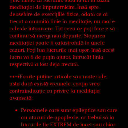
meditației de împuternicire. Însă spre
deosebire de exercițiile fizice, odată ce ai
trecut o anumită linie în meditație, nu mai e
cale de întoarcere. Tot ceea ce poți face e să
continui să mergi mai departe. Stoparea
meditației poate fi catastrofală în unele
cazuri. Poți lua lucrurile mai ușor, însă acest
lucru va fi de puțin ajutor, întrucât linia
respectivă a fost deja trecută.
****Foarte puține articole sau materiale,
asta dacă există vreunele, conțin vreo
contraindicație cu privire la meditația
avansată:
Persoanele care sunt epileptice sau care
au atacuri de apoplexie, ar trebui să ia
lucrurile fie EXTREM de încet sau chiar