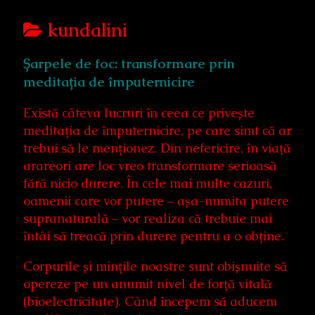
Posts
kundalini
categoriezed
Șarpele de foc: transformare prin
as
meditația de împuternicire
Există câteva lucruri în ceea ce privește
meditația de împuternicire, pe care simt că ar
trebui să le menționez. Din nefericire, în viață
arareori are loc vreo transformare serioasă
fără nicio durere. În cele mai multe cazuri,
oamenii care vor putere – așa-numita putere
supranaturală – vor realiza că trebuie mai
întâi să treacă prin durere pentru a o obține.
Corpurile și mințile noastre sunt obișnuite să
opereze pe un anumit nivel de forță vitală
(bioelectricitate). Când începem să aducem