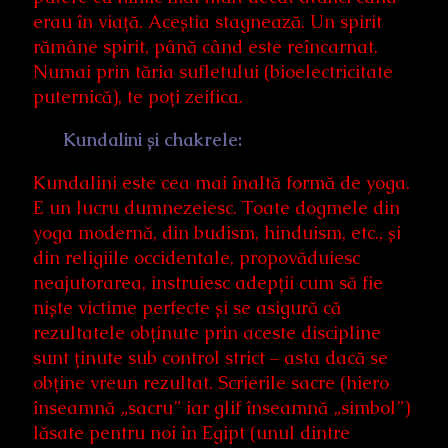
erau în viață. Aceștia stagnează. Un spirit
rămâne spirit, până când este reîncarnat.
Numai prin tăria sufletului (bioelectricitate
puternică), te poți zeifica.
Kundalini și chakrele:
Kundalini este cea mai înaltă formă de yoga.
E un lucru dumnezeiesc. Toate dogmele din
yoga modernă, din budism, hinduism, etc., și
din religiile occidentale, propovăduiesc
neajutorarea, instruiesc adepții cum să fie
niște victime perfecte și se asigură că
rezultatele obținute prin aceste discipline
sunt ținute sub control strict – asta dacă se
obține vreun rezultat. Scrierile sacre (hiero
înseamnă „sacru” iar glif înseamnă „simbol”)
lăsate pentru noi în Egipt (unul dintre