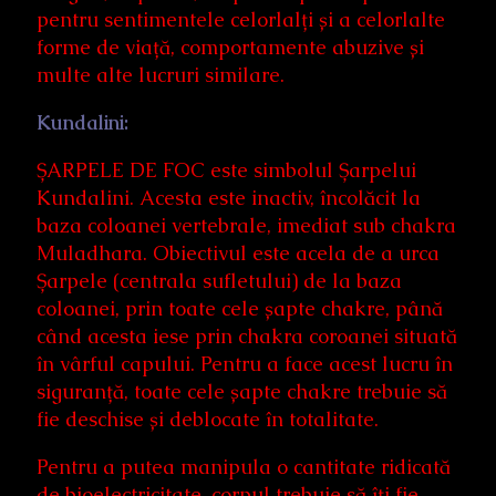
pentru sentimentele celorlalți și a celorlalte
forme de viață, comportamente abuzive și
multe alte lucruri similare.
Kundalini:
ȘARPELE DE FOC este simbolul Șarpelui
Kundalini. Acesta este inactiv, încolăcit la
baza coloanei vertebrale, imediat sub chakra
Muladhara. Obiectivul este acela de a urca
Șarpele (centrala sufletului) de la baza
coloanei, prin toate cele șapte chakre, până
când acesta iese prin chakra coroanei situată
în vârful capului. Pentru a face acest lucru în
siguranță, toate cele șapte chakre trebuie să
fie deschise și deblocate în totalitate.
Pentru a putea manipula o cantitate ridicată
de bioelectricitate, corpul trebuie să îți fie