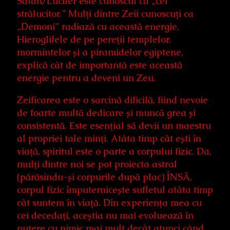
Satan/Lucifer este cunoscut ca „cel
strălucitor.” Mulți dintre Zeii cunoscuți ca
„Demoni” radiază cu această energie.
Hieroglifele de pe pereții templelor,
mormintelor și a piramidelor egiptene,
explică cât de importantă este această
energie pentru a deveni un Zeu.
Zeificarea este o sarcină dificilă, fiind nevoie
de foarte multă dedicare și muncă grea și
consistentă. Este esențial să devii un maestru
al propriei tale minți. Atâta timp cât ești în
viață, spiritul este o parte a corpului fizic. Da,
mulți dintre noi se pot proiecta astral
(părăsindu-și corpurile după plac) ÎNSĂ,
corpul fizic împuternicește sufletul atâta timp
cât suntem în viață. Din experiența mea cu
cei decedați, aceștia nu mai evoluează în
putere cu nimic mai mult decât atunci când