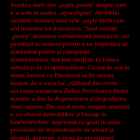
Acestea sunt cele „șapte peceți” despre care
s-a scris în cartea „apocalipsei” din biblia
creștină. Acestea sunt cele „șapte făclii care
ard înaintea lui dumnezeu.” Sunt numite
„peceți” deoarece extratereștrii inamici le-au
pecetluit în oameni pentru a ne împiedica să
dobândim putere și cunoștință
dumnezeiască. Am fost tăiați de la lumea
astrală și de la spiritualitate. Cu mii de ani în
urmă, înainte ca Pământul să fie atacat,
înainte de a avea loc „războiul din ceruri,”
noi eram asemenea Zeilor. Pecetluirea ființei
noastre a dus la degenerarea și degradarea
rasei umane. Din acest motiv asupra omenirii
s-au abătut dezechilibre și blocaje în
bioelectricitate, împreună cu găuri în aură
provocate de dependențele de alcool și
droguri, depresie, o lipsă de preocupare