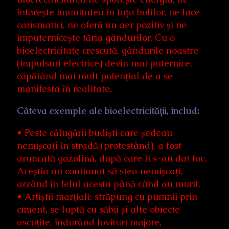
întărește imunitatea în fața bolilor, ne face
carismatici, ne oferă un aer pozitiv și ne
împuternicește tăria gândurilor. Cu o
bioelectricitate crescută, gândurile noastre
(impulsuri electrice) devin mai puternice,
căpătând mai mult potențial de a se
manifesta în realitate.
Câteva exemple ale bioelectricității, includ:
• Peste călugării budiști care ședeau
nemișcați în stradă (protestând), a fost
aruncată gazolină, după care li s-au dat foc.
Aceștia au continuat să stea nemișcați,
arzând în felul acesta până când au murit.
• Artiștii marțiali: străpung cu pumnii prin
ciment, se luptă cu săbii și alte obiecte
ascuțite, îndurând lovituri majore,