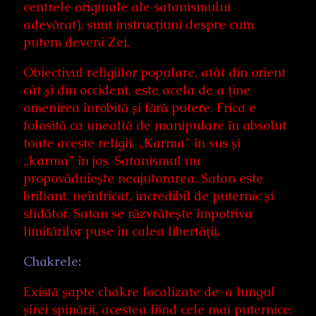
centrele originale ale satanismului
adevărat), sunt instrucțiuni despre cum
putem deveni Zei.
Obiectivul religiilor populare, atât din orient
cât și din occident, este acela de a ține
omenirea înrobită și fără putere. Frica e
folosită ca unealtă de manipulare în absolut
toate aceste religii. „Karma” în sus și
„karma” în jos. Satanismul nu
propovăduiește neajutorarea. Satan este
briliant, neînfricat, incredibil de puternic și
sfidător. Satan se răzvrătește împotriva
limitărilor puse în calea libertății.
Chakrele:
Există șapte chakre localizate de-a lungul
șirei spinării, acestea fiind cele mai puternice.