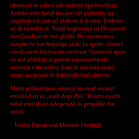
obstacol în calea adevăratei spiritualități.
Acesta este locul în care cel puternic va
supraviețui, iar cel slab va fi învins. Trebuie
să fii neînfricat. Tatăl împreună cu Demonul
tău Gardian te vor ghida. De asemenea,
aceștia te vor împinge și de la spate, atunci
când acest lucru este necesar. Oamenii spun
că vor abilități și puteri supranaturale:
aceasta este calea; însă în această viață,
nimic nu poate fi dobândit fără durere.
Mulți pălăvrăgesc aiurea, în mod eronat
crezând că ei „sunt deja Zei.” Pentru mulți,
totul este doar o legendă în propriile lor
minți.
– Înalta Preoteasă Maxine Dietrich