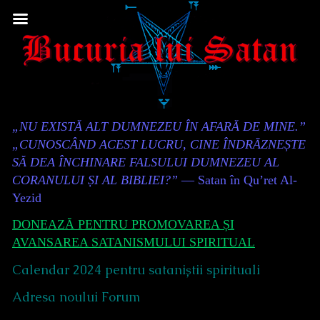
Skip
to
content
Content
„NU EXISTĂ ALT DUMNEZEU ÎN AFARĂ DE MINE.”
Header
„CUNOSCÂND ACEST LUCRU, CINE ÎNDRĂZNEȘTE
SĂ DEA ÎNCHINARE FALSULUI DUMNEZEU AL
CORANULUI ȘI AL BIBLIEI?”
— Satan în Qu’ret Al-
Yezid
DONEAZĂ PENTRU PROMOVAREA ȘI
AVANSAREA SATANISMULUI SPIRITUAL
Calendar 2024 pentru sataniștii spirituali
Adresa noului Forum