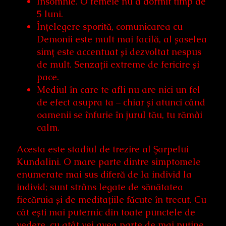
Insomnie. O femeie nu a dormit timp de
5 luni.
Înțelegere sporită, comunicarea cu
Demonii este mult mai facilă, al șaselea
simț este accentuat și dezvoltat nespus
de mult. Senzații extreme de fericire și
pace.
Mediul în care te afli nu are nici un fel
de efect asupra ta – chiar și atunci când
oamenii se înfurie în jurul tău, tu rămâi
calm.
Acesta este stadiul de trezire al Șarpelui
Kundalini. O mare parte dintre simptomele
enumerate mai sus diferă de la individ la
individ; sunt strâns legate de sănătatea
fiecăruia și de meditațiile făcute în trecut. Cu
cât ești mai puternic din toate punctele de
vedere, cu atât vei avea parte de mai puține