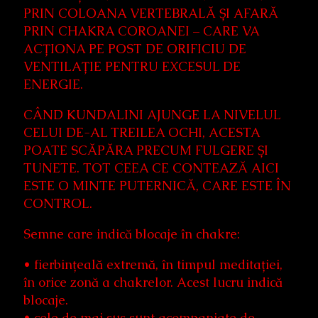
PRIN COLOANA VERTEBRALĂ ȘI AFARĂ
PRIN CHAKRA COROANEI – CARE VA
ACȚIONA PE POST DE ORIFICIU DE
VENTILAȚIE PENTRU EXCESUL DE
ENERGIE.
CÂND KUNDALINI AJUNGE LA NIVELUL
CELUI DE-AL TREILEA OCHI, ACESTA
POATE SCĂPĂRA PRECUM FULGERE ȘI
TUNETE. TOT CEEA CE CONTEAZĂ AICI
ESTE O MINTE PUTERNICĂ, CARE ESTE ÎN
CONTROL.
Semne care indică blocaje în chakre:
• fierbințeală extremă, în timpul meditației,
în orice zonă a chakrelor. Acest lucru indică
blocaje.
• cele de mai sus sunt acompaniate de