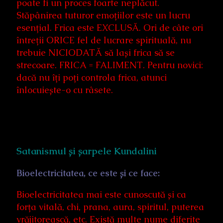
poate fi un proces foarte neplăcut.
Stăpânirea tuturor emoțiilor este un lucru
esențial. Frica este EXCLUSĂ. Ori de câte ori
întreții ORICE fel de lucrare spirituală, nu
trebuie NICIODATĂ să lași frica să se
strecoare. FRICA = FALIMENT. Pentru novici:
dacă nu îți poți controla frica, atunci
înlocuiește-o cu râsete.
Satanismul și șarpele Kundalini
Bioelectricitatea, ce este și ce face:
Bioelectricitatea mai este cunoscută și ca
forța vitală, chi, prana, aura, spiritul, puterea
vrăjitorească, etc. Există multe nume diferite