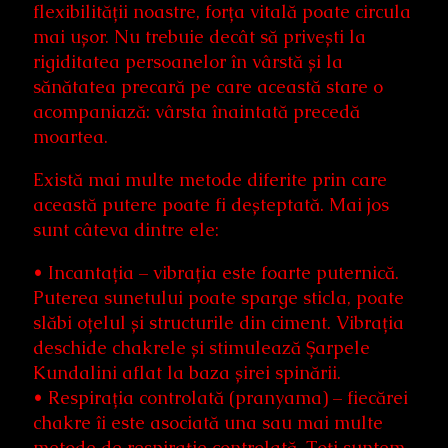
flexibilității noastre, forța vitală poate circula
mai ușor. Nu trebuie decât să privești la
rigiditatea persoanelor în vârstă și la
sănătatea precară pe care această stare o
acompaniază: vârsta înaintată precedă
moartea.
Există mai multe metode diferite prin care
această putere poate fi deșteptată. Mai jos
sunt câteva dintre ele:
• Incantația – vibrația este foarte puternică.
Puterea sunetului poate sparge sticla, poate
slăbi oțelul și structurile din ciment. Vibrația
deschide chakrele și stimulează Șarpele
Kundalini aflat la baza șirei spinării.
• Respirația controlată (pranyama) – fiecărei
chakre îi este asociată una sau mai multe
metode de respirație controlată. Toți suntem