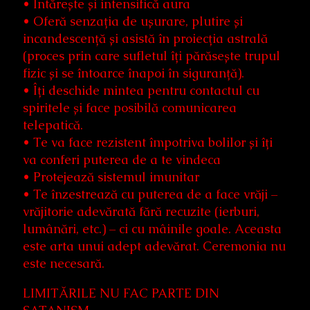
• Întărește și intensifică aura
• Oferă senzația de ușurare, plutire și
incandescență și asistă în proiecția astrală
(proces prin care sufletul îți părăsește trupul
fizic și se întoarce înapoi în siguranță).
• Îți deschide mintea pentru contactul cu
spiritele și face posibilă comunicarea
telepatică.
• Te va face rezistent împotriva bolilor și îți
va conferi puterea de a te vindeca
• Protejează sistemul imunitar
• Te înzestrează cu puterea de a face vrăji –
vrăjitorie adevărată fără recuzite (ierburi,
lumânări, etc.) – ci cu mâinile goale. Aceasta
este arta unui adept adevărat. Ceremonia nu
este necesară.
LIMITĂRILE NU FAC PARTE DIN