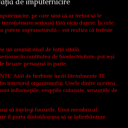
ația de împuternicire
mputernicire, pe care simt că ar trebui să le
o transformare serioasă fără nicio durere. În cele
a putere supranaturală – vor realiza că trebuie
pe un anumit nivel de forță vitală
rioase în cantitatea de bioelectricitate, pot ieși
de fiecare persoană în parte.
RBINTE. Atât de fierbinte încât literalmente TE
 din interiorul organismului. Unele dintre acestea
unt inflamațiile, erupțiile cutanate, senzațiile de
eamnă să înțelegi lucrurile. Unui membru al
re îl purta dintotdeauna să se înfierbânteze
.