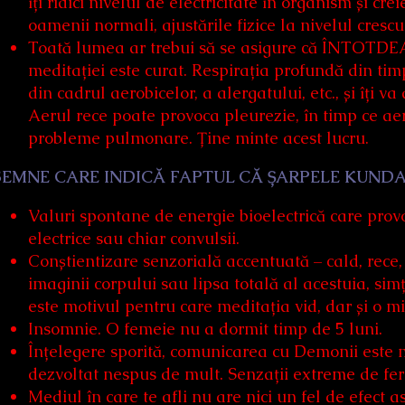
îți ridici nivelul de electricitate în organism și cre
oamenii normali, ajustările fizice la nivelul cresc
Toată lumea ar trebui să se asigure că ÎNTOTDEA
meditației este curat. Respirația profundă din ti
din cadrul aerobicelor, a alergatului, etc., și îți 
Aerul rece poate provoca pleurezie, în timp ce aer
probleme pulmonare. Ține minte acest lucru.
SEMNE CARE INDICĂ FAPTUL CĂ ȘARPELE KUNDAL
Valuri spontane de energie bioelectrică care provo
electrice sau chiar convulsii.
Conștientizare senzorială accentuată – cald, rece, 
imaginii corpului sau lipsa totală al acestuia, sim
este motivul pentru care meditația vid, dar și o m
Insomnie. O femeie nu a dormit timp de 5 luni.
Înțelegere sporită, comunicarea cu Demonii este mu
dezvoltat nespus de mult. Senzații extreme de feri
Mediul în care te afli nu are nici un fel de efect 