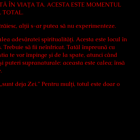
TĂ ÎN VIAȚA TA. ACESTA ESTE MOMENTUL
 TOTAL.
trăiesc, alții s-ar putea să nu experimenteze.
ea adevăratei spiritualități. Acesta este locul în
s. Trebuie să fii neînfricat. Tatăl împreună cu
a te vor împinge și de la spate, atunci când
și puteri supranaturale: aceasta este calea; însă
.
sunt deja Zei.” Pentru mulți, totul este doar o