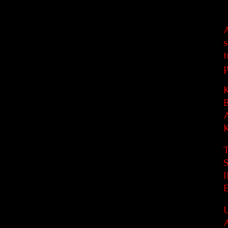
A
s
t