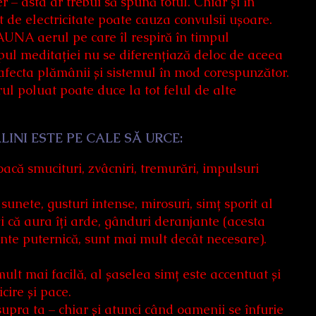
ier – asta ar trebui să spună totul. Chiar și în
ut de electricitate poate cauza convulsii ușoare.
UNA aerul pe care îl respiră în timpul
mpul meditației nu se diferențiază deloc de aceea
va afecta plămânii și sistemul în mod corespunzător.
ul poluat poate duce la tot felul de alte
INI ESTE PE CALE SĂ URCE:
acă smucituri, zvâcniri, tremurări, impulsuri
sunete, gusturi intense, mirosuri, simț sporit al
ți că aura îți arde, gânduri deranjante (acesta
inte puternică, sunt mai mult decât necesare).
lt mai facilă, al șaselea simț este accentuat și
cire și pace.
asupra ta – chiar și atunci când oamenii se înfurie