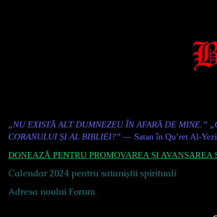
Skip
to
content
Content
„NU EXISTĂ ALT DUMNEZEU ÎN AFARĂ DE MINE.” 
Header
CORANULUI ȘI AL BIBLIEI?”
— Satan în Qu’ret Al-Yez
DONEAZĂ PENTRU PROMOVAREA ȘI AVANSAREA S
Calendar 2024 pentru sataniștii spirituali
Adresa noului Forum