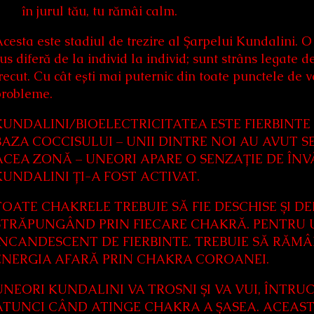
în jurul tău, tu rămâi calm.
cesta este stadiul de trezire al Șarpelui Kundalini
us diferă de la individ la individ; sunt strâns legate d
recut. Cu cât ești mai puternic din toate punctele de 
probleme.
KUNDALINI/BIOELECTRICITATEA ESTE FIERBINTE
BAZA COCCISULUI – UNII DINTRE NOI AU AVUT S
ACEA ZONĂ – UNEORI APARE O SENZAȚIE DE ÎNV
KUNDALINI ȚI-A FOST ACTIVAT.
TOATE CHAKRELE TREBUIE SĂ FIE DESCHISE ȘI D
STRĂPUNGÂND PRIN FIECARE CHAKRĂ. PENTRU UN
INCANDESCENT DE FIERBINTE. TREBUIE SĂ RĂMÂ
ENERGIA AFARĂ PRIN CHAKRA COROANEI.
UNEORI KUNDALINI VA TROSNI ȘI VA VUI, ÎNTR
ATUNCI CÂND ATINGE CHAKRA A ȘASEA. ACEAS