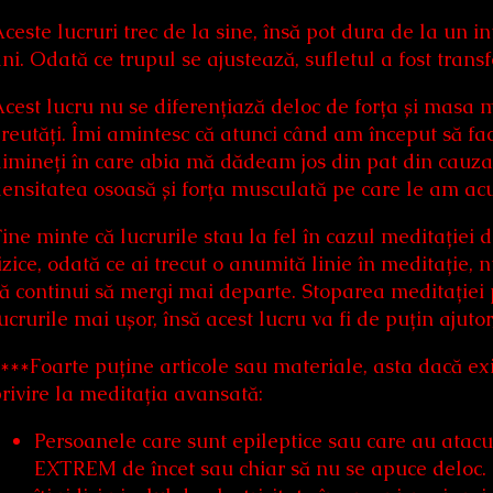
ceste lucruri trec de la sine, însă pot dura de la un i
ni. Odată ce trupul se ajustează, sufletul a fost tran
cest lucru nu se diferențiază deloc de forța și masa 
reutăți. Îmi amintesc că atunci când am început să f
imineți în care abia mă dădeam jos din pat din cauza 
ensitatea osoasă și forța musculată pe care le am a
ine minte că lucrurile stau la fel în cazul meditației 
izice, odată ce ai trecut o anumită linie în meditație, 
ă continui să mergi mai departe. Stoparea meditației p
ucrurile mai ușor, însă acest lucru va fi de puțin ajutor
***Foarte puține articole sau materiale, asta dacă exi
rivire la meditația avansată:
Persoanele care sunt epileptice sau care au atacuri
EXTREM de încet sau chiar să nu se apuce deloc. P