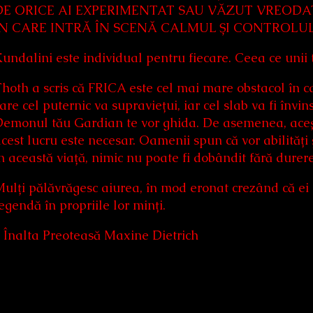
DE ORICE AI EXPERIMENTAT SAU VĂZUT VREODA
ÎN CARE INTRĂ ÎN SCENĂ CALMUL ȘI CONTROLUL
undalini este individual pentru fiecare. Ceea ce unii 
hoth a scris că FRICA este cel mai mare obstacol în cal
are cel puternic va supraviețui, iar cel slab va fi învin
emonul tău Gardian te vor ghida. De asemenea, acești
cest lucru este necesar. Oamenii spun că vor abilități 
n această viață, nimic nu poate fi dobândit fără durere
ulți pălăvrăgesc aiurea, în mod eronat crezând că ei „
egendă în propriile lor minți.
 Înalta Preoteasă Maxine Dietrich