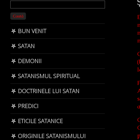
Primary
Sidebar
Caută
E
m
⛧ BUN VENIT
m
m
⛧ SATAN
C
⛧ DEMONII
(
l
⛧ SATANISMUL SPIRITUAL
F
A
⛧ DOCTRINELE LUI SATAN
s
⛧ PREDICI
a
C
⛧ ETICILE SATANICE
C
p
⛧ ORIGINILE SATANISMULUI