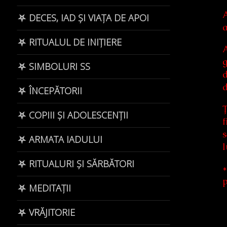
A
⛧ DECES, IAD ȘI VIAȚA DE APOI
a
⛧ RITUALUL DE INIȚIERE
A
g
⛧ SIMBOLURI SS
d
d
⛧ ÎNCEPĂTORII
Ț
⛧ COPIII ȘI ADOLESCENȚII
f
s
⛧ ARMATA IADULUI
l
⛧ RITUALURI ȘI SĂRBĂTORI
*
p
⛧ MEDITAȚII
⛧ VRĂJITORIE