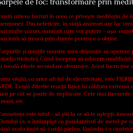
Șarpele de foc: transformare prin medit
xistă câteva lucruri în ceea ce privește meditația de î
enționez. Din nefericire, în viață arareori are loc vre
ai multe cazuri, oamenii care vor putere – așa-numit
ai întâi să treacă prin durere pentru a o obține.
orpurile și mințile noastre sunt obișnuite să opereze 
bioelectricitate). Când începem să aducem modificări se
a iveală efecte secundare obraznice. Acest lucru ține 
orța vitală, ca orice alt fel de electricitate, este FIE
RDE. Există diferite reacții fizice la căldura extremă
unt pe cât se poate de neplăcute. Cele mai frecvente s
rsură, etc.
unoștința este totul – să știi la ce să te aștepți, îns
lerului i s-a întâmplat ca pandantivul de metal pe ca
ână acolo încât să-i ardă pielea, lăsându-i o cicatrice