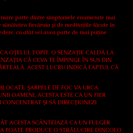
. O mare parte dintre simptomele enumerate mai
e sănătatea fiecăruia și de meditațiile făcute în
vedere, cu atât vei avea parte de mai puține
 CA OȚELUL TOPIT. O SENZAȚIE CALDĂ LA
ENZAȚIA CĂ CEVA TE ÎMPINGE ÎN SUS DIN
ÂRTEALĂ. ACEST LUCRU INDICĂ FAPTUL CĂ
EBLOCATE. ȘARPELE DE FOC VA URCA,
II OAMENI, ACESTA ESTE CA UN FIER
I CONCENTRAT ȘI SĂ DIRECȚIONEZI
UCÂT ACESTA SCÂNTEIAZĂ CA UN FULGER
TA POATE PRODUCE O STRĂLUCIRE DINCOLO