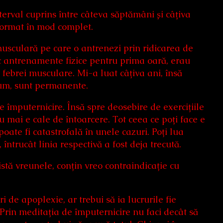
nterval cuprins între câteva săptămâni și câțiva
sformat în mod complet.
musculară pe care o antrenezi prin ridicarea de
ac antrenamente fizice pentru prima oară, erau
febrei musculare. Mi-a luat câțiva ani, însă
cum, sunt permanente.
de împuternicire. Însă spre deosebire de exercițiile
nu mai e cale de întoarcere. Tot ceea ce poți face e
oate fi catastrofală în unele cazuri. Poți lua
, întrucât linia respectivă a fost deja trecută.
stă vreunele, conțin vreo contraindicație cu
 de apoplexie, ar trebui să ia lucrurile fie
rin meditația de împuternicire nu faci decât să