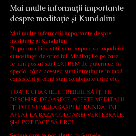
Mai multe informații importante
despre meditație și Kundalini
Mai multe informații importante despre
meditație și Kundalini
După cum bine știți, sunt împotriva tăgăduirii
cunoștinței de orice fel. Meditațiile pe care
le-am postat sunt EXTREM de puternice, în
special când acestea sunt întreținute în mod
consistent și când sunt combinate între ele.
TOATE CHAKRELE TREBUIE SĂ ÎȚI FIE
DESCHISE, DEOARECE ACESTE MEDITAȚII
ÎȚI POT STIMULA ȘARPELE KUNDALINI
AFLAT LA BAZA COLOANEI VERTEBRALE,
ȘI-L POT FACE SĂ URCE.
Semne care te pot alerta că Șarpele