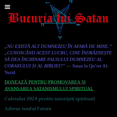
Skip
to
content
Content
„NU EXISTĂ ALT DUMNEZEU ÎN AFARĂ DE MINE.”
Header
„CUNOSCÂND ACEST LUCRU, CINE ÎNDRĂZNEȘTE
SĂ DEA ÎNCHINARE FALSULUI DUMNEZEU AL
CORANULUI ȘI AL BIBLIEI?”
— Satan în Qu’ret Al-
Yezid
DONEAZĂ PENTRU PROMOVAREA ȘI
AVANSAREA SATANISMULUI SPIRITUAL
Calendar 2024 pentru sataniștii spirituali
Adresa noului Forum