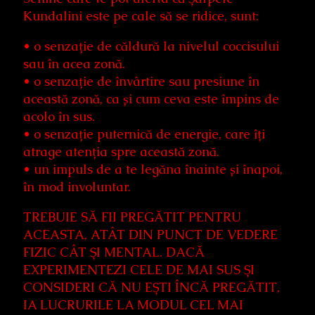
Kundalini este pe cale să se ridice, sunt:
• o senzație de căldură la nivelul coccisului
sau în acea zonă.
• o senzație de învârtire sau presiune în
această zonă, ca și cum ceva este împins de
acolo în sus.
• o senzație puternică de energie, care îți
atrage atenția spre această zonă.
• un impuls de a te legăna înainte și înapoi,
în mod involuntar.
TREBUIE SĂ FII PREGĂTIT PENTRU
ACEASTA, ATÂT DIN PUNCT DE VEDERE
FIZIC CÂT ȘI MENTAL. DACĂ
EXPERIMENTEZI CELE DE MAI SUS ȘI
CONSIDERI CĂ NU EȘTI ÎNCĂ PREGĂTIT,
IA LUCRURILE LA MODUL CEL MAI