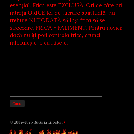
esențial. Frica este EXCLUSĂ. Ori de câte ori
întreții ORICE fel de lucrare spirituală, nu
trebuie NICIODATĂ să lași frica să se
strecoare. FRICA = FALIMENT. Pentru novici:
dacă nu îți poți controla frica, atunci
înlocuiește-o cu râsete.
Primary
Sidebar
Caută
© 2002–2026 Bucuria lui Satan
•
Page