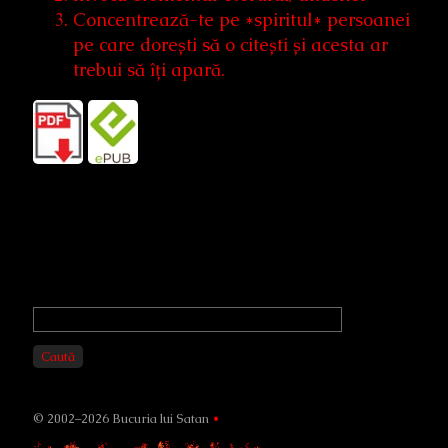
Concentrează-te pe *spiritul* persoanei
pe care dorești să o citești și acesta ar
trebui să îți apară.
Primary
Sidebar
Caută
© 2002–2026 Bucuria lui Satan
•