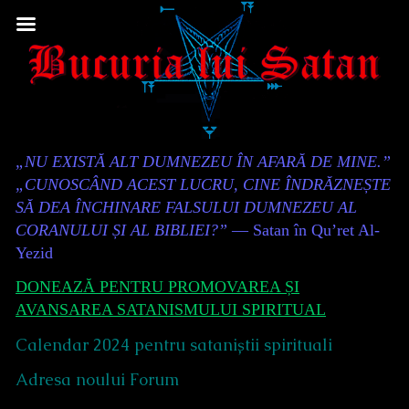
Skip
to
content
Content
„NU EXISTĂ ALT DUMNEZEU ÎN AFARĂ DE MINE.”
Header
„CUNOSCÂND ACEST LUCRU, CINE ÎNDRĂZNEȘTE
SĂ DEA ÎNCHINARE FALSULUI DUMNEZEU AL
CORANULUI ȘI AL BIBLIEI?”
— Satan în Qu’ret Al-
Yezid
DONEAZĂ PENTRU PROMOVAREA ȘI
AVANSAREA SATANISMULUI SPIRITUAL
Calendar 2024 pentru sataniștii spirituali
Adresa noului Forum