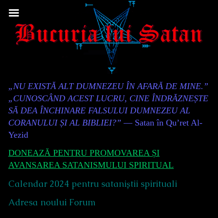
Skip
to
content
Content
„NU EXISTĂ ALT DUMNEZEU ÎN AFARĂ DE MINE.”
Header
„CUNOSCÂND ACEST LUCRU, CINE ÎNDRĂZNEȘTE
SĂ DEA ÎNCHINARE FALSULUI DUMNEZEU AL
CORANULUI ȘI AL BIBLIEI?”
— Satan în Qu’ret Al-
Yezid
DONEAZĂ PENTRU PROMOVAREA ȘI
AVANSAREA SATANISMULUI SPIRITUAL
Calendar 2024 pentru sataniștii spirituali
Adresa noului Forum