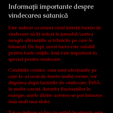
Informații importante despre
vindecarea satanică
Este indicat ca atunci când întreţii lucrări de
vindecare să îţi notezi în jurnalul/cartea
neagră afirmaţiile şi tehnicile pe care le
foloseşti. De fapt, acest lucru este valabil
pentru toate vrăjile, însă este important în
special pentru vindecare.
Condiţiile cronice, cum sunt afecţiunile pe
care le-ai avut de foarte multă vreme, vor
dispărea după lucrările de vindecare, ÎNSĂ,
în multe cazuri, datorita fluctuaţiilor în
energie, unele dintre acestea se pot întoarce,
însă mult mai slabe.
Tot ce trebuie să faci în astfel de situaţii, este