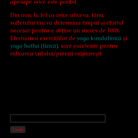
aproape orice este posibil.
Din nou, la fel ca orice altceva, tăria
sufletului tău va determina timpul şi efortul
necesar pentru a obţine un succes de 100%.
Efectuarea exerciţiilor de
yoga kundalinică
şi
yoga hatha (fizică),
sunt excelente pentru
ridicarea vrilului/puterii vrăjitorești.
Primary
Sidebar
Caută