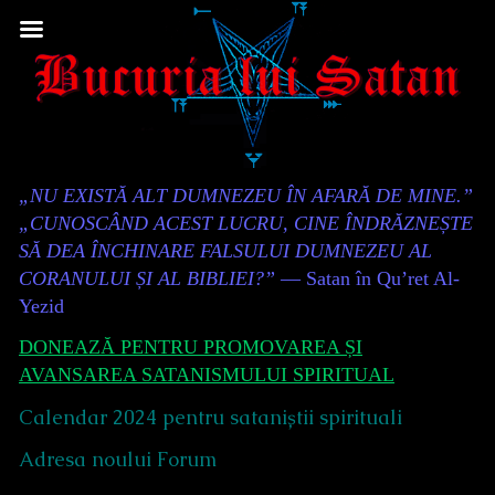
Skip
to
content
Content
„NU EXISTĂ ALT DUMNEZEU ÎN AFARĂ DE MINE.”
Header
„CUNOSCÂND ACEST LUCRU, CINE ÎNDRĂZNEȘTE
SĂ DEA ÎNCHINARE FALSULUI DUMNEZEU AL
CORANULUI ȘI AL BIBLIEI?”
— Satan în Qu’ret Al-
Yezid
DONEAZĂ PENTRU PROMOVAREA ȘI
AVANSAREA SATANISMULUI SPIRITUAL
Calendar 2024 pentru sataniștii spirituali
Adresa noului Forum