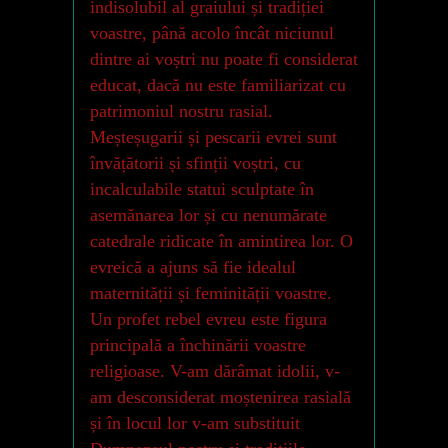
indisolubil al graiului și tradiției
voastre, până acolo încât niciunul
dintre ai voștri nu poate fi considerat
educat, dacă nu este familiarizat cu
patrimoniul nostru rasial.
Meșteșugarii și pescarii evrei sunt
învățătorii și sfinții voștri, cu
incalculabile statui sculptate în
asemănarea lor și cu nenumărate
catedrale ridicate în amintirea lor. O
evreică a ajuns să fie idealul
maternității și feminității voastre.
Un profet rebel evreu este figura
principală a închinării voastre
religioase. V-am dărâmat idolii, v-
am desconsiderat moștenirea rasială
și în locul lor v-am substituit