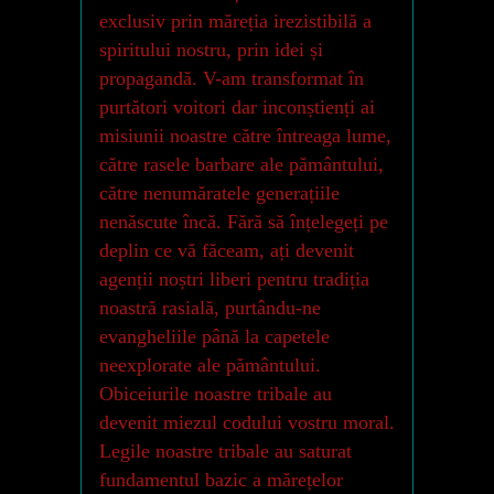
exclusiv prin măreția irezistibilă a
spiritului nostru, prin idei și
propagandă. V-am transformat în
purtători voitori dar inconștienți ai
misiunii noastre către întreaga lume,
către rasele barbare ale pământului,
către nenumăratele generațiile
nenăscute încă. Fără să înțelegeți pe
deplin ce vă făceam, ați devenit
agenții noștri liberi pentru tradiția
noastră rasială, purtându-ne
evangheliile până la capetele
neexplorate ale pământului.
Obiceiurile noastre tribale au
devenit miezul codului vostru moral.
Legile noastre tribale au saturat
fundamentul bazic a mărețelor