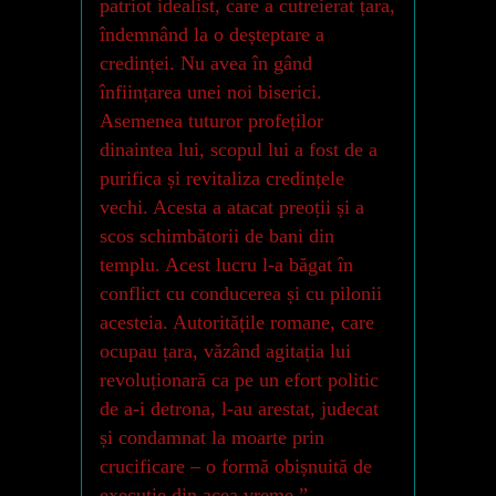
patriot idealist, care a cutreierat țara,
îndemnând la o deșteptare a
credinței. Nu avea în gând
înființarea unei noi biserici.
Asemenea tuturor profeților
dinaintea lui, scopul lui a fost de a
purifica și revitaliza credințele
vechi. Acesta a atacat preoții și a
scos schimbătorii de bani din
templu. Acest lucru l-a băgat în
conflict cu conducerea și cu pilonii
acesteia. Autoritățile romane, care
ocupau țara, văzând agitația lui
revoluționară ca pe un efort politic
de a-i detrona, l-au arestat, judecat
și condamnat la moarte prin
crucificare – o formă obișnuită de
execuție din acea vreme.”