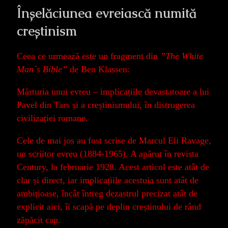
Înșelăciunea evreiască numită
creștinism
Ceea ce urmează este un fragment din
”The White
Man`s Bible”
de Ben Klassen:
Mărturia unui evreu – implicațiile devastatoare a lui
Pavel din Tars și a creștinismului, în distrugerea
civilizației romane.
Cele de mai jos au fost scrise de Marcul Eli Ravage,
un scriitor evreu (1884-1965). A apărut în revista
Century, la februarie 1928. Acest articol este atât de
clar și direct, iar implicațiile acestuia sunt atât de
ambițioase, încât întreg dezastrul precizat atât de
explicit aici, îi scapă pe deplin creștinului de rând
zăpăcit cap.