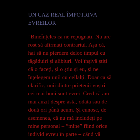
UN CAZ REAL ÎMPOTRIVA
EVREILOR
”Bineînțeles că ne repugnați. Nu are
rost să afirmați contrariul. Așa că,
hai să nu pierdem deloc timpul cu
tăgăduiri și alibiuri. Voi înșivă știți
că o faceți, și o știu și eu, și ne
înțelegem unii cu ceilalți. Doar ca să
clarific, unii dintre prietenii voștri
cei mai buni sunt evrei. Cred că am
mai auzit despre asta, odată sau de
două ori până acum. Și cunosc, de
asemenea, că nu mă includeți pe
mine personal – ”mine” fiind orice
individ evreu în parte – când vă