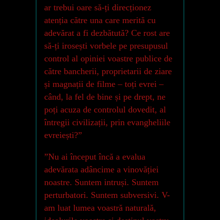
ar trebui oare să-ți direcționez
atenția către una care merită cu
adevărat a fi dezbătută? Ce rost are
să-ți irosești vorbele pe presupusul
control al opiniei voastre publice de
către bancherii, proprietarii de ziare
și magnații de filme – toți evrei –
când, la fel de bine și pe drept, ne
poți acuza de controlul dovedit, al
întregii civilizații, prin evangheliile
evreiești?”
”Nu ai început încă a evalua
adevărata adâncime a vinovăției
noastre. Suntem intruși. Suntem
perturbatori. Suntem subversivi. V-
am luat lumea voastră naturală,