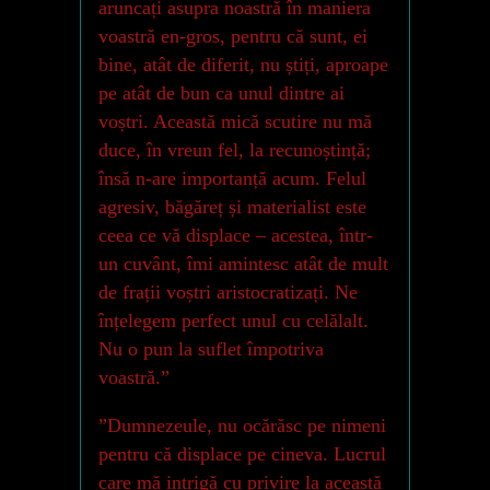
aruncați asupra noastră în maniera
voastră en-gros, pentru că sunt, ei
bine, atât de diferit, nu știți, aproape
pe atât de bun ca unul dintre ai
voștri. Această mică scutire nu mă
duce, în vreun fel, la recunoștință;
însă n-are importanță acum. Felul
agresiv, băgăreț și materialist este
ceea ce vă displace – acestea, într-
un cuvânt, îmi amintesc atât de mult
de frații voștri aristocratizați. Ne
înțelegem perfect unul cu celălalt.
Nu o pun la suflet împotriva
voastră.”
”Dumnezeule, nu ocărăsc pe nimeni
pentru că displace pe cineva. Lucrul
care mă intrigă cu privire la această