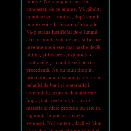
motive. Ne repugnați, însă nu
cunoașteți de ce anume. Vă gândiți
la noi scuze – motive, după cum le
numiți voi – la fiecare câteva zile.
Va-ți strâns justificări de-a lungul
acestor multe sute de ani, și fiecare
invenție nouă este mai hazlie decât
ultima, și fiecare scuză nouă o
contrazice și o anihilează pe cea
precedentă. Nu cu mult timp în
urmă obișnuiam să aud că noi eram
nehaliți de bani și materialiști
comerciali; acum reclamația este
împrăștiată peste tot, că, nicio
meserie și nicio profesie nu este în
siguranță împotriva invaziei
evreiești. Noi suntem, dacă vă vine
să credeți, în același timp tribali și