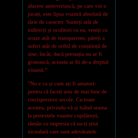
afacere antievreiască, pe care voi o
jucați, este lipsa voastră absolută de
tărie de caracter. Sunteți atât de
indirecți și ocolitori cu ea, veniți cu
scuze atât de transparente, păreți a
suferi atât de oribil de conștiință de
sine, încât, dacă prestația nu ar fi
grotească, aceasta ar fii de-a dreptul
iritantă.”
”Nu e ca și cum ați fi amatori:
pentru că faceți asta de mai bine de
cincisprezece secole. Cu toate
acestea, privindu-vă și luând seama
la pretextele voastre copilărești,
rămân cu impresia că na-ți știut
niciodată care sunt adevăratele