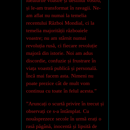
idealurile voastre și destinul vostru,
și le-am transformat în ravagii. Ne-
am aflat nu numai la temelia
recentului Război Mondial, ci la
temelia majorității războaiele
voastre; nu am stârnit numai
revoluția rusă, ci fiecare revoluție
majoră din istorie. Noi am adus
discordie, confuzie și frustrare în
viața voastră publică și personală.
Încă mai facem asta. Nimeni nu
poate prezice cât de mult vom
continua cu toate în felul acesta.”
”Aruncați o scurtă privire în trecut și
observați ce s-a întâmplat. Cu
nouăsprezece secole în urmă erați o
rasă păgână, inocentă și lipsită de