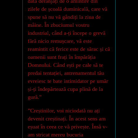
dată deranjați de o amintire din
zilele de școală duminicală, care vă
spune să nu vă gândiți la ziua de
mâine. În zbuciumul vostru
industrial, când a-ți începe o grevă
fără nicio remușcare, vă este
reamintit că ferice este de sărac și că
oamenii sunt frați în împărăția
Domnului. Când ești pe cale să te
predai tentației, antrenamentul tău
evreiesc te bate intimidator pe umăr
și-ți îndepărtează cupa plină de la
gură.”
”Creștinilor, voi niciodată nu ați
devenit creștinați. În acest sens am
eșuat în ceea ce vă privește. Însă v-
am stricat mereu bucuria