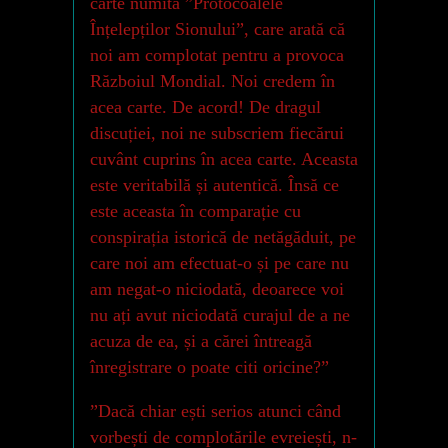
carte numită ”Protocoalele
Înțelepților Sionului”, care arată că
noi am complotat pentru a provoca
Războiul Mondial. Noi credem în
acea carte. De acord! De dragul
discuției, noi ne subscriem fiecărui
cuvânt cuprins în acea carte. Aceasta
este veritabilă și autentică. Însă ce
este aceasta în comparație cu
conspirația istorică de netăgăduit, pe
care noi am efectuat-o și pe care nu
am negat-o niciodată, deoarece voi
nu ați avut niciodată curajul de a ne
acuza de ea, și a cărei întreagă
înregistrare o poate citi oricine?”
”Dacă chiar ești serios atunci când
vorbești de complotările evreiești, n-