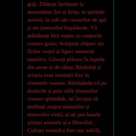
griji. Dădeați închinare la
nenumărați Zei și Zeițe, la spiritele
aerului, la cele ale cursurilor de apă
și ale ținuturilor împădurite. Vă
mândreați fără rușine cu corpurile
voastre goale. Sculptați chipuri ale
Zeilor voștri și figuri omenești
tantalice. Găseați plăcere în luptele
din arene și de câmp. Războiul și
sclavia erau instituții fixe în
sistemele voastre. Răsfățându-vă pe
dealurile și prin văile ținuturilor
voastre splendide, ați început să
meditați asupra minunilor și
misterelor vieții, și ați pus bazele
științei naturale și a filozofiei.
Cultura voastră a fost una nobilă,