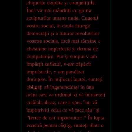
chipurile cioplite și competițiile.
Încă vă mai mândriți cu gloria
sculpturilor umane nude. Cugetul
vostru social, în ciuda întregii
democrații și a tuturor revoluțiilor
voastre sociale, încă mai rămâne o
chestiune imperfectă și demnă de
compătimire. Pur și simplu v-am
împărțit sufletul, v-am zăpăcit
impulsurile, v-am paralizat
dorințele. În mijlocul luptei, sunteți
obligați să îngenunchiați în fața
celui care va ordonat să vă întoarceți
celălalt obraz, care a spus ”nu vă
împotriviți celui ce vă face rău” și
”ferice de cei împăciuitori.” În lupta
voastră pentru câștig, sunteți dintr-o