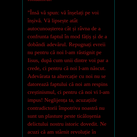
”Însă vă spun: vă înșelați pe voi
înșivă. Vă lipsește atât
autocunoașterea cât și râvna de a
confrunta faptul în mod fățiș și de a
dobândi adevărul. Repugnați evreii
nu pentru că noi l-am răstignit pe
Iisus, după cum unii dintre voi par a
crede, ci pentru că noi l-am născut.
Adevărata ta altercație cu noi nu se
datorează faptului că noi am respins
creștinismul, ci pentru că noi vi l-am
impus! Neglijența ta, acuzațiile
contradictorii împotriva noastră nu
sunt un plasture peste ticăloșenia
delictului nostru istoric dovedit. Ne
acuzi că am stârnit revoluție în