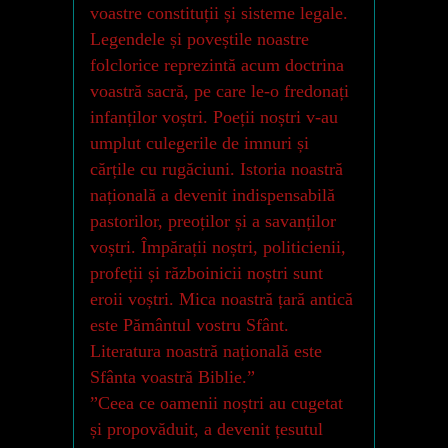
voastre constituții și sisteme legale.
Legendele și poveștile noastre
folclorice reprezintă acum doctrina
voastră sacră, pe care le-o fredonați
infanților voștri. Poeții noștri v-au
umplut culegerile de imnuri și
cărțile cu rugăciuni. Istoria noastră
națională a devenit indispensabilă
pastorilor, preoților și a savanților
voștri. Împărații noștri, politicienii,
profeții și războinicii noștri sunt
eroii voștri. Mica noastră țară antică
este Pământul vostru Sfânt.
Literatura noastră națională este
Sfânta voastră Biblie.”
”Ceea ce oamenii noștri au cugetat
și propovăduit, a devenit țesutul