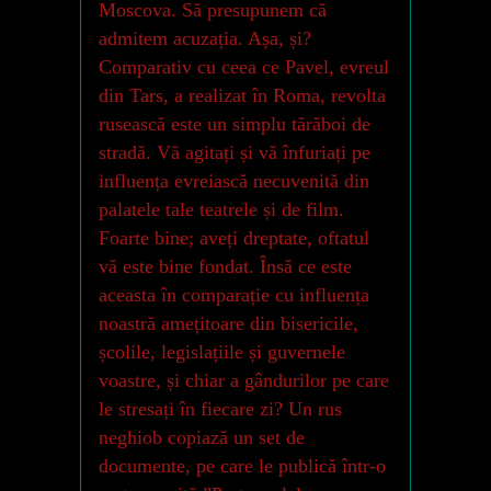
Moscova. Să presupunem că
admitem acuzația. Așa, și?
Comparativ cu ceea ce Pavel, evreul
din Tars, a realizat în Roma, revolta
rusească este un simplu tărăboi de
stradă. Vă agitați și vă înfuriați pe
influența evreiască necuvenită din
palatele tale teatrele și de film.
Foarte bine; aveți dreptate, oftatul
vă este bine fondat. Însă ce este
aceasta în comparație cu influența
noastră amețitoare din bisericile,
școlile, legislațiile și guvernele
voastre, și chiar a gândurilor pe care
le stresați în fiecare zi? Un rus
neghiob copiază un set de
documente, pe care le publică într-o