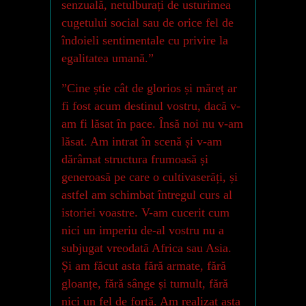
senzuală, netulburați de usturimea
cugetului social sau de orice fel de
îndoieli sentimentale cu privire la
egalitatea umană.”
”Cine știe cât de glorios și măreț ar
fi fost acum destinul vostru, dacă v-
am fi lăsat în pace. Însă noi nu v-am
lăsat. Am intrat în scenă și v-am
dărâmat structura frumoasă și
generoasă pe care o cultivaserăți, și
astfel am schimbat întregul curs al
istoriei voastre. V-am cucerit cum
nici un imperiu de-al vostru nu a
subjugat vreodată Africa sau Asia.
Și am făcut asta fără armate, fără
gloanțe, fără sânge și tumult, fără
nici un fel de forță. Am realizat asta