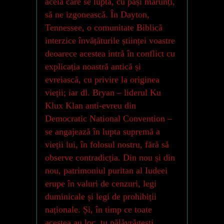
aceia care se luptă, cu pași mărunți,
să ne izgonească. În Dayton,
Tennessee, o comunitate Biblică
interzice învățăturile științei voastre
deoarece acestea intră în conflict cu
explicația noastră antică și
evreiască, cu privire la originea
vieții; iar dl. Bryan – liderul Ku
Klux Klan anti-evreu din
Democratic National Convention –
se angajează în lupta supremă a
vieții lui, în folosul nostru, fără să
observe contradicția. Din nou și din
nou, patrimoniul puritan al Iudeei
erupe în valuri de cenzuri, legi
duminicale și legi de prohibiții
naționale. Și, în timp ce toate
acestea au loc, tu pălăvrăgești