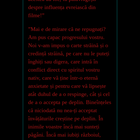
despre influența evreiască din
filme!”
”Mai e de mirare că ne repugnați?
Am pus capac progresului vostru.
Noi v-am impus o carte străină și o
credință străină, pe care nu le puteți
înghiți sau digera, care intră în
conflict direct cu spiritul vostru
nativ, care vă ține într-o eternă
anxietate și pentru care vă lipsește
atât duhul de a o respinge, cât și cel
de a o accepta pe deplin. Bineînțeles
că niciodată nu nea-ți acceptat
învățăturile creștine pe deplin. În
inimile voastre încă mai sunteți
păgâni. Încă mai iubiți războiul,