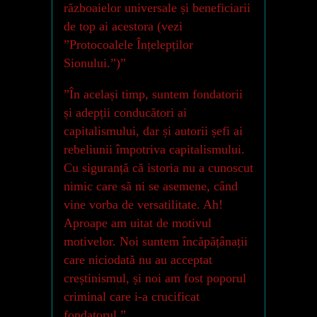
războaielor universale și beneficiarii
de top ai acestora (vezi
”Protocoalele Înțelepților
Sionului.”)”
”În același timp, suntem fondatorii
și adepții conducători ai
capitalismului, dar și autorii șefi ai
rebeliunii împotriva capitalismului.
Cu siguranță că istoria nu a cunoscut
nimic care să ni se asemene, când
vine vorba de versatilitate. Ah!
Aproape am uitat de motivul
motivelor. Noi suntem încăpățânații
care niciodată nu au acceptat
creștinismul, și noi am fost poporul
criminal care i-a crucificat
fondatorul.”