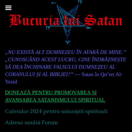
Skip
to
content
Content
„NU EXISTĂ ALT DUMNEZEU ÎN AFARĂ DE MINE.”
Header
„CUNOSCÂND ACEST LUCRU, CINE ÎNDRĂZNEȘTE
SĂ DEA ÎNCHINARE FALSULUI DUMNEZEU AL
CORANULUI ȘI AL BIBLIEI?”
— Satan în Qu’ret Al-
Yezid
DONEAZĂ PENTRU PROMOVAREA ȘI
AVANSAREA SATANISMULUI SPIRITUAL
Calendar 2024 pentru sataniștii spirituali
Adresa noului Forum