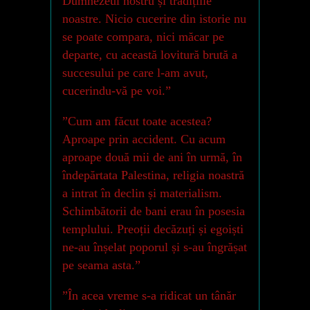
Dumnezeul nostru și tradițiile
noastre. Nicio cucerire din istorie nu
se poate compara, nici măcar pe
departe, cu această lovitură brută a
succesului pe care l-am avut,
cucerindu-vă pe voi.”
”Cum am făcut toate acestea?
Aproape prin accident. Cu acum
aproape două mii de ani în urmă, în
îndepărtata Palestina, religia noastră
a intrat în declin și materialism.
Schimbătorii de bani erau în posesia
templului. Preoții decăzuți și egoiști
ne-au înșelat poporul și s-au îngrășat
pe seama asta.”
”În acea vreme s-a ridicat un tânăr