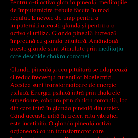
Pentru a-ți activa glanda pineală, meditațiile
de împuternicire trebuie făcute în mod
regulat. E nevoie de timp pentru a
împuternici această glandă și pentru a o
activa și utiliza. Glanda pineală lucrează
împreună cu glanda pituitară. Amândouă
aceste glande sunt stimulate prin
meditația
care deschide chakra coroanei
Glanda pineală și cea pituitară se adaptează
și reduc frecvența curenților bioelectrici.
Acestea sunt transformatoare de energie
psihică. Energia psihică intră prin chakrele
superioare, coboară prin chakra coronală, loc
din care intră în glanda pineală din creier.
Când aceasta intră în creier, rata vibrației
este încetinită. O glandă pineală activă
acționează ca un transformator care