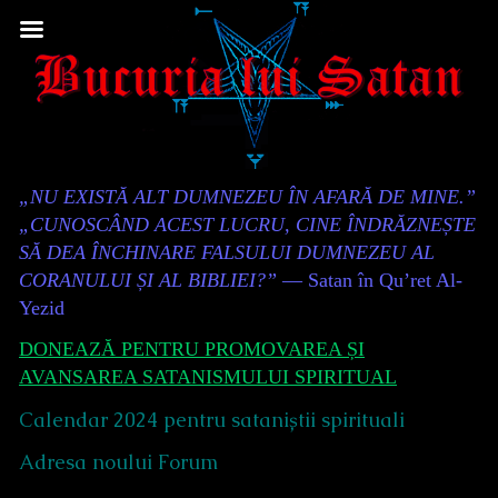
Skip
to
content
Content
„NU EXISTĂ ALT DUMNEZEU ÎN AFARĂ DE MINE.”
Header
„CUNOSCÂND ACEST LUCRU, CINE ÎNDRĂZNEȘTE
SĂ DEA ÎNCHINARE FALSULUI DUMNEZEU AL
CORANULUI ȘI AL BIBLIEI?”
— Satan în Qu’ret Al-
Yezid
DONEAZĂ PENTRU PROMOVAREA ȘI
AVANSAREA SATANISMULUI SPIRITUAL
Calendar 2024 pentru sataniștii spirituali
Adresa noului Forum