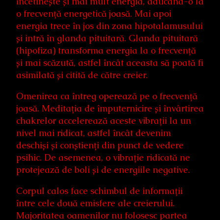
încetinește și mai mult energia, aducând-o la
o frecvență energetică joasă. Mai apoi
energia trece în jos din zona hipotalamusului
și intră în glanda pituitară. Glanda pituitară
(hipofiza) transforma energia la o frecvență
și mai scăzută, astfel încât aceasta să poată fi
asimilată și citită de către creier.
Omenirea ca întreg operează pe o frecvență
joasă. Meditația de împuternicire și învârtirea
chakrelor accelerează aceste vibrații la un
nivel mai ridicat, astfel încât devenim
deschiși și conștienți din punct de vedere
psihic. De asemenea, o vibrație ridicată ne
protejează de boli și de energiile negative.
Corpul calos face schimbul de informații
între cele două emisfere ale creierului.
Majoritatea oamenilor nu folosesc partea