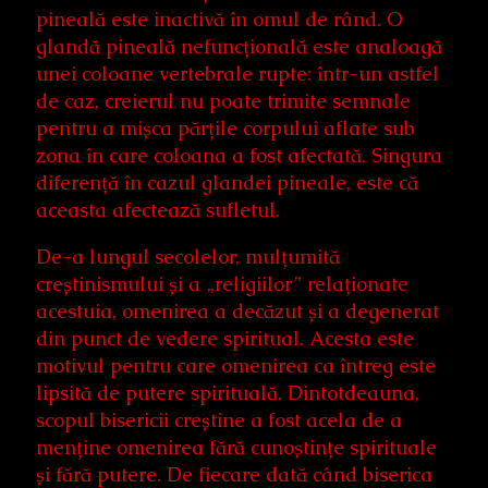
pineală este inactivă în omul de rând. O
glandă pineală nefuncțională este analoagă
unei coloane vertebrale rupte: într-un astfel
de caz, creierul nu poate trimite semnale
pentru a mișca părțile corpului aflate sub
zona în care coloana a fost afectată. Singura
diferență în cazul glandei pineale, este că
aceasta afectează sufletul.
De-a lungul secolelor, mulțumită
creștinismului și a „religiilor” relaționate
acestuia, omenirea a decăzut și a degenerat
din punct de vedere spiritual. Acesta este
motivul pentru care omenirea ca întreg este
lipsită de putere spirituală. Dintotdeauna,
scopul bisericii creștine a fost acela de a
menține omenirea fără cunoștințe spirituale
și fără putere. De fiecare dată când biserica