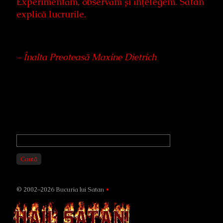
Experimentăm, observăm și înțelegem. Satan
explică lucrurile.
– Înalta Preoteasă Maxine Dietrich
Primary
Sidebar
Caută
© 2002–2026 Bucuria lui Satan
•
Page