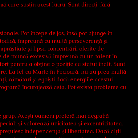
mă care susțin acest lucru. Sunt direcți, fără
sionale. Pot începe de jos, însă pot ajunge în
metodică, împreună cu multă perseverență și
prăștiate și lipsa concentrării oferite de
țe de muncă excesivă împreună cu un talent în
ort pentru a obține o poziție cu statut înalt. Sunt
redere. La fel ca Marte în Fecioară, nu au prea multă
lați, cămătari și egoiști dacă energiile acestui
trogramă încurajează asta. Pot exista probleme cu
 de grup. Acești oameni preferă mai degrabă
eciali și valorează unicitatea și excentricitatea.
 prețuiesc independența și libertatea. Dacă alții