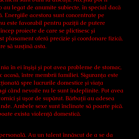
 o au legat de anumite subiecte, în special dacă
. Energiile acestora sunt concentrate pe
nu este favorabil pentru poziții de putere
cep proiecte de care se plictisesc și
t plasament oferă precizie și coordonare fizică,
re să susțină asta.
ânia în ei înșiși și pot avea probleme de stomac,
 acasă, între membrii familiei. Siguranța este
ționată spre lucrurile domestice și viața
agi când nevoile nu le sunt îndeplinite. Pot avea
tatornici și ușor de supărat. Bărbații au adesea
nde. Ambele sexe sunt înclinate să poarte pică.
 poate exista violență domestică.
ersonală. Au un talent înnăscut de a se da