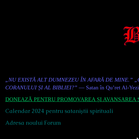
Skip
to
content
Content
„NU EXISTĂ ALT DUMNEZEU ÎN AFARĂ DE MINE.” 
Header
CORANULUI ȘI AL BIBLIEI?”
— Satan în Qu’ret Al-Yez
DONEAZĂ PENTRU PROMOVAREA ȘI AVANSAREA S
Calendar 2024 pentru sataniștii spirituali
Adresa noului Forum