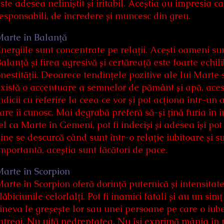
ste adesea neliniștit și iritabil. Aceștia au impresia c
esponsabili, de încredere și muncesc din greu.
Marte în Balanță
nergiile sunt concentrate pe relații. Acești oameni sun
alanță și firea agresivă și certăreață este foarte echil
nestității. Deoarece tendințele pozitive ale lui Marte
xistă o accentuare a semnelor de pământ și apă, acesto
ndicii cu referire la ceea ce vor și pot acționa într-un a
are îi cunosc. Mai degrabă preferă să-și țină furia în 
el ca Marte în Gemeni, pot fi indeciși și adesea își p
ine se descurcă când sunt într-o relație iubitoare și s
mportantă, aceștia sunt făcători de pace.
arte în Scorpion
arte în Scorpion oferă dorință puternică și intensita
lăbiciunile celorlalți. Pot fi inamici fatali și au un si
ineva le greșește lor sau unei persoane pe care o iube
ntregi. Nu uită nedreptatea. Nu își exprimă mânia în mo