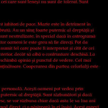
a cei care sunt leneși nu sunt de tolerat. Sunt
t iubitori de pace. Marte este în detriment în
ibrată. Au un simț foarte puternic al dreptății și
 sunt neutralizate, în special dacă în astrogramă
r oameni le este greu să fie direcți. Pot da
numit fel care poate fi interpretat și citit de cei
interior, decât să aibă o confruntare deschisă. La
ot schimbă opinia și punctul de vedere. Cel mai
usținătoare. Cooperarea din partea celorlalți este
te personală. Acești oameni pot vedea prin
mț puternic al dreptății. Sunt răzbunători și dacă
sc, se vor răzbuna chiar dacă asta le va lua ani
d direct, ci o păstrează în ei înșiși. Acest aspect