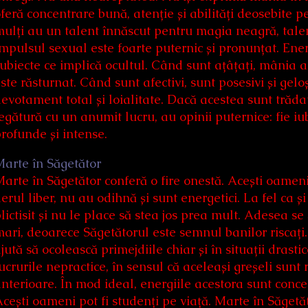
feră concentrare bună, atenție și abilități deosebite pe
ulți au un talent înnăscut pentru magia neagră, talent
mpulsul sexual este foarte puternic și pronunțat. Energ
ubiecte ce implică ocultul. Când sunt ațâțați, mânia a
ste răsturnat. Când sunt afectivi, sunt posesivi și gelo
evotament total și loialitate. Dacă acestea sunt trădat
egătură cu un anumit lucru, au opinii puternice: fie iu
rofunde și intense.
arte în Săgetător
arte în Săgetător conferă o fire onestă. Acești oameni
erul liber, nu au odihnă și sunt energetici. La fel ca 
lictisit și nu le place să stea jos prea mult. Adesea se 
ari, deoarece Săgetătorul este semnul banilor riscați
jută să ocolească primejdiile chiar și în situații drast
ucrurile nepractice, în sensul că aceleași greșeli sunt
nterioare. În mod ideal, energiile acestora sunt conc
cești oameni pot fi studenți pe viață. Marte în Săgetăt