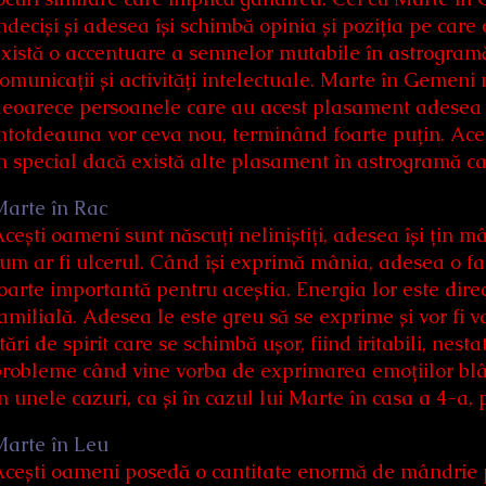
ndeciși și adesea își schimbă opinia și poziția pe care
xistă o accentuare a semnelor mutabile în astrogramă
omunicații și activități intelectuale. Marte în Gemeni 
eoarece persoanele care au acest plasament adesea în
ntotdeauna vor ceva nou, terminând foarte puțin. Aces
n special dacă există alte plasament în astrogramă ca
Marte în Rac
cești oameni sunt născuți neliniștiți, adesea își țin m
um ar fi ulcerul. Când își exprimă mânia, adesea o fac
oarte importantă pentru aceștia. Energia lor este direc
amilială. Adesea le este greu să se exprime și vor fi v
tări de spirit care se schimbă ușor, fiind iritabili, nes
robleme când vine vorba de exprimarea emoțiilor blâ
n unele cazuri, ca și în cazul lui Marte în casa a 4-a,
Marte în Leu
cești oameni posedă o cantitate enormă de mândrie p