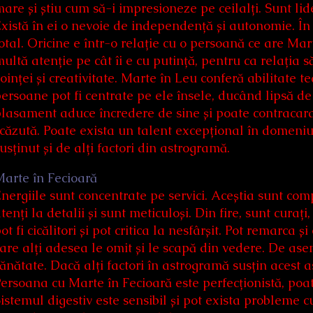
are și știu cum să-i impresioneze pe ceilalți. Sunt lide
xistă în ei o nevoie de independență și autonomie. Î
otal. Oricine e într-o relație cu o persoană ce are Mar
ultă atenție pe cât îi e cu putință, pentru ca relația să
oinței și creativitate. Marte în Leu conferă abilitate te
ersoane pot fi centrate pe ele însele, ducând lipsă de 
lasament aduce încredere de sine și poate contracara 
căzută. Poate exista un talent excepțional în domeniul 
usținut și de alți factori din astrogramă.
arte în Fecioară
nergiile sunt concentrate pe servici. Aceștia sunt comp
tenți la detalii și sunt meticuloși. Din fire, sunt curați
ot fi cicălitori și pot critica la nesfârșit. Pot remarca
are alți adesea le omit și le scapă din vedere. De ase
ănătate. Dacă alți factori în astrogramă susțin acest a
ersoana cu Marte în Fecioară este perfecționistă, poat
istemul digestiv este sensibil și pot exista probleme