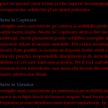
port, în special când există și alte aspecte în astrogra
enajamente, subiectivi și au opinii puternice.
arte în Capricorn
nergiile sunt concentrate pe cariera și ambițiile profe
oziții foarte înalte. Marte în Capricorn oferă o fire 
ezistență. Acest plasament poate echilibra energiile îm
lanetele aflate în semne mutabile. Pot exista tendin
faceri. Este posibil ca aceștia să depună foarte mult ef
ficienți, practici, responsabili, disciplinați și de înc
ăbdare cu cei care sunt moi și leneși. Pot fi reci, calcu
lasament nu sunt ideale, sau dacă alți factori din as
asele, pielea sau dinții.
arte în Vărsător
nergiile sunt concentrate pe prieteni și pe activități
unca în echipă decât să lucreze singuri. Sunt foarte sp
reptatea și corectitudinea sunt foarte importante. Își