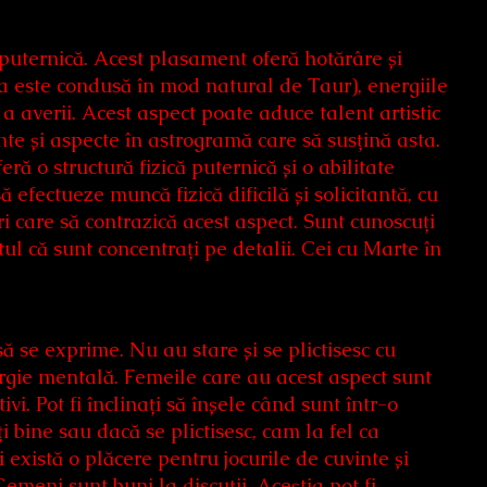
 puternică. Acest plasament oferă hotărâre și
ta este condusă în mod natural de Taur), energiile
 averii. Acest aspect poate aduce talent artistic
te și aspecte în astrogramă care să susțină asta.
ră o structură fizică puternică și o abilitate
efectueze muncă fizică dificilă și solicitantă, cu
ri care să contrazică acest aspect. Sunt cunoscuți
ul că sunt concentrați pe detalii. Cei cu Marte în
ă se exprime. Nu au stare și se plictisesc cu
ergie mentală. Femeile care au acest aspect sunt
ivi. Pot fi înclinați să înșele când sunt într-o
i bine sau dacă se plictisesc, cam la fel ca
 există o plăcere pentru jocurile de cuvinte și
emeni sunt buni la discuții. Aceștia pot fi