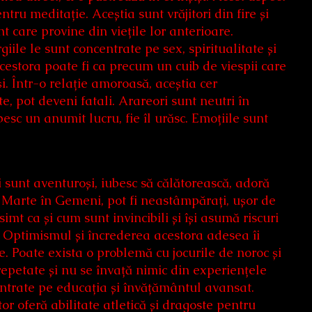
ntru meditație. Aceștia sunt vrăjitori din fire și
 care provine din viețile lor anterioare.
iile le sunt concentrate pe sex, spiritualitate și
cestora poate fi ca precum un cuib de viespii care
și. Într-o relație amoroasă, aceștia cer
e, pot deveni fatali. Arareori sunt neutri în
besc un anumit lucru, fie îl urăsc. Emoțiile sunt
 sunt aventuroși, iubesc să călătorească, adoră
și Marte în Gemeni, pot fi neastâmpărați, ușor de
simt ca și cum sunt invincibili și își asumă riscuri
. Optimismul și încrederea acestora adesea îi
ice. Poate exista o problemă cu jocurile de noroc și
 repetate și nu se învață nimic din experiențele
entrate pe educația și învățământul avansat.
or oferă abilitate atletică și dragoste pentru