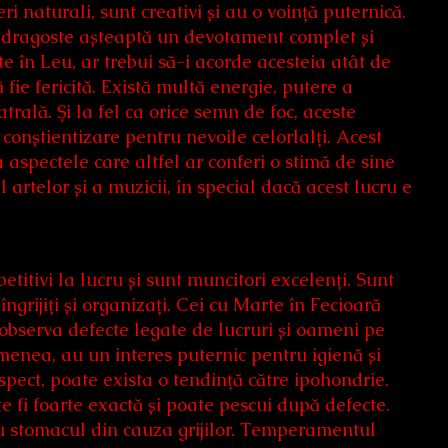
ri naturali, sunt creativi și au o voință puternică.
n dragoste așteaptă un devotament complet și
te în Leu, ar trebui să-i acorde acesteia atât de
 fie fericită. Există multă energie, putere a
atrală. Și la fel ca orice semn de foc, aceste
conștientizare pentru nevoile celorlalți. Acest
aspectele care altfel ar conferi o stimă de sine
artelor și a muzicii, în special dacă acest lucru e
etitivi la lucru și sunt muncitori excelenți. Sunt
, îngrijiți și organizați. Cei cu Marte în Fecioară
 și observa defecte legate de lucruri și oameni pe
menea, au un interes puternic pentru igienă și
spect, poate exista o tendință către ipohondrie.
e fi foarte exactă și poate pescui după defecte.
 cu stomacul din cauza grijilor. Temperamentul