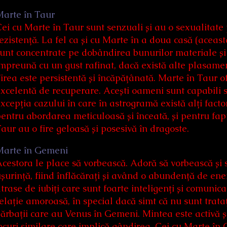
Marte în Taur
ei cu Marte în Taur sunt senzuali și au o sexualitate
ezistență. La fel ca și cu Marte în a doua casă (aceas
unt concentrate pe dobândirea bunurilor materiale și a
mpreună cu un gust rafinat, dacă există alte plasamen
irea este persistentă și încăpățânată. Marte în Taur ofe
xcelentă de recuperare. Acești oameni sunt capabili să 
xcepția cazului în care în astrogramă există alți facto
entru abordarea meticuloasă și înceată, și pentru fapt
aur au o fire geloasă și posesivă în dragoste.
Marte în Gemeni
cestora le place să vorbească. Adoră să vorbească și s
șurință, fiind înflăcărați și având o abundență de en
trase de iubiți care sunt foarte inteligenți și comunicat
elație amoroasă, în special dacă simt că nu sunt trataț
ărbații care au Venus în Gemeni. Mintea este activă și
ocuri similare care implică gândirea. Cei cu Marte în G