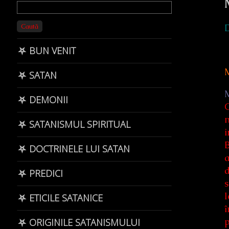
Primary
Sidebar
Caută
⛧ BUN VENIT
⛧ SATAN
M
⛧ DEMONII
C
n
⛧ SATANISMUL SPIRITUAL
i
B
⛧ DOCTRINELE LUI SATAN
a
d
⛧ PREDICI
s
l
⛧ ETICILE SATANICE
î
p
⛧ ORIGINILE SATANISMULUI