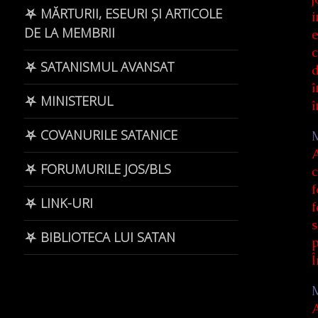
⛧ MĂRTURII, ESEURI ȘI ARTICOLE
i
DE LA MEMBRII
e
c
⛧ SATANISMUL AVANSAT
d
î
⛧ MINISTERUL
î
⛧ COVANURILE SATANICE
A
⛧ FORUMURILE JOS/BLS
c
f
⛧ LINK-URI
f
s
⛧ BIBLIOTECA LUI SATAN
p
Î
A