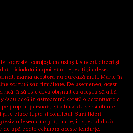
, agresivi, curajoși, entuziaști, sinceri, direcți și
e dau niciodată înapoi, sunt repeziți și adesea
clanșat, mânia acestora nu durează mult. Marte în
ine scăzută sau timiditate. De asemenea, acest
ernică, însă este ceva obișnuit ca aceștia să aibă
, și/sau dacă în astrogramă există o accentuare a
pe propria persoană și o lipsă de sensibilitate
și le place lupta și conflictul. Sunt lideri
agresiv, adesea cu o gură mare, în special dacă
 de apă poate echilibra aceste tendințe.