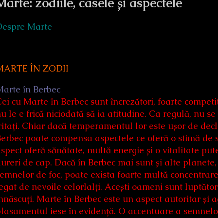
Marte: zodiile, casele și aspectele
Despre Marte
MARTE ÎN ZODII
arte în Berbec
ei cu Marte în Berbec sunt încrezători, foarte competitivi
u le e frică niciodată să ia atitudine. Ca regulă, nu s
ritați. Chiar dacă temperamentul lor este ușor de de
erbec poate compensa aspectele ce oferă o stimă de s
spect oferă sănătate, multă energie și o vitalitate put
ureri de cap. Dacă în Berbec mai sunt și alte planete
emnelor de foc, poate exista foarte multă concentrare 
egat de nevoile celorlalți. Acești oameni sunt luptători 
nnăscuți. Marte în Berbec este un aspect autoritar și 
lasamentul iese în evidență. O accentuare a semnelor