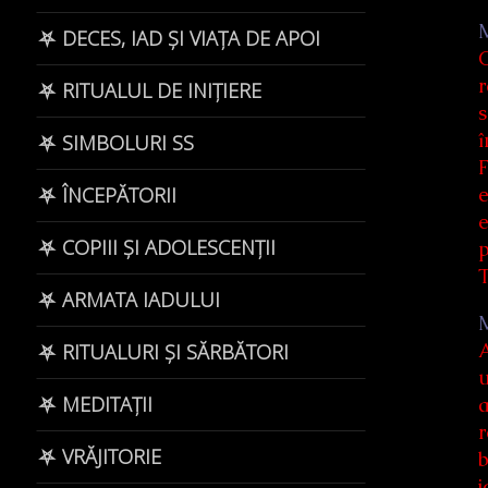
⛧ DECES, IAD ȘI VIAȚA DE APOI
C
r
⛧ RITUALUL DE INIȚIERE
s
î
⛧ SIMBOLURI SS
F
e
⛧ ÎNCEPĂTORII
e
⛧ COPIII ȘI ADOLESCENȚII
p
T
⛧ ARMATA IADULUI
A
⛧ RITUALURI ȘI SĂRBĂTORI
u
⛧ MEDITAȚII
a
r
⛧ VRĂJITORIE
b
j