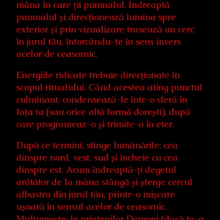
mâna în care ții pumnalul. Îndreaptă
pumnalul și direcționează lumina spre
exterior și prin vizualizare trasează un cerc
în jurul tău, întorcându-te în sens invers
acelor de ceasornic.
Energiile ridicate trebuie direcționate în
scopul ritualului. Când acestea ating punctul
culminant, condensează-le într-o sferă în
fața ta (sau orice altă formă dorești), după
care programeaz-o și trimite-o în eter.
După ce termini, stinge lumânările: cea
dinspre nord, vest, sud și încheie cu cea
dinspre est. Acum îndreaptă-ți degetul
arătător de la mâna stângă și șterge cercul
albastru din jurul tău, printr-o mișcare
ușoară în sensul acelor de ceasornic.
Mulțumește-le prietenilor Demoni (dacă te-a