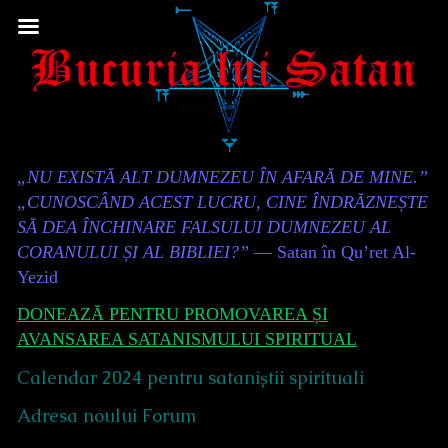
Skip
to
content
Content
„NU EXISTĂ ALT DUMNEZEU ÎN AFARĂ DE MINE.”
Header
„CUNOSCÂND ACEST LUCRU, CINE ÎNDRĂZNEȘTE
SĂ DEA ÎNCHINARE FALSULUI DUMNEZEU AL
CORANULUI ȘI AL BIBLIEI?”
— Satan în Qu’ret Al-
Yezid
DONEAZĂ PENTRU PROMOVAREA ȘI
AVANSAREA SATANISMULUI SPIRITUAL
Calendar 2024 pentru sataniștii spirituali
Adresa noului Forum