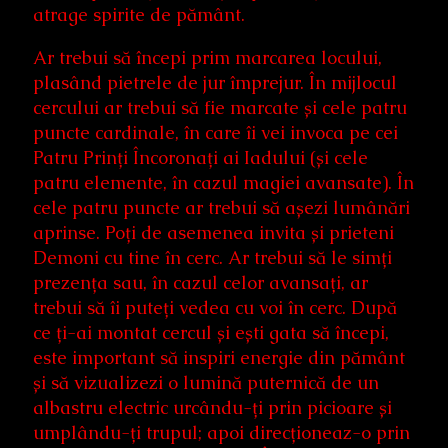
atrage spirite de pământ.
Ar trebui să începi prim marcarea locului,
plasând pietrele de jur împrejur. În mijlocul
cercului ar trebui să fie marcate și cele patru
puncte cardinale, în care îi vei invoca pe cei
Patru Prinți Încoronați ai Iadului (și cele
patru elemente, în cazul magiei avansate). În
cele patru puncte ar trebui să așezi lumânări
aprinse. Poți de asemenea invita și prieteni
Demoni cu tine în cerc. Ar trebui să le simți
prezența sau, în cazul celor avansați, ar
trebui să îi puteți vedea cu voi în cerc. După
ce ți-ai montat cercul și ești gata să începi,
este important să inspiri energie din pământ
și să vizualizezi o lumină puternică de un
albastru electric urcându-ți prin picioare și
umplându-ți trupul; apoi direcționeaz-o prin