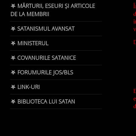
⛧ MĂRTURII, ESEURI ȘI ARTICOLE
Î
d
DE LA MEMBRII
î
⛧ SATANISMUL AVANSAT
v
D
⛧ MINISTERUL
⛧ COVANURILE SATANICE
⛧ FORUMURILE JOS/BLS
⛧ LINK-URI
E
e
⛧ BIBLIOTECA LUI SATAN
d