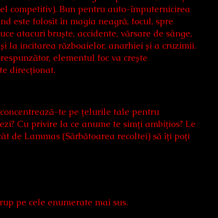
al cel competitiv). Bun pentru auto-împuternicirea
nd este folosit în magia neagră, focul, spre
uce atacuri bruște, accidente, vărsare de sânge,
și la incitarea războaielor, anarhiei și a cruzimii.
orespunzător, elementul foc va crește
te direcționat.
 concentrează-te pe țelurile tale pentru
ezi? Cu privire la ce anume te simți ambițios? Le
ncât de Lammas (Sărbătoarea recoltei) să îți poți
 grup pe cele enumerate mai sus.