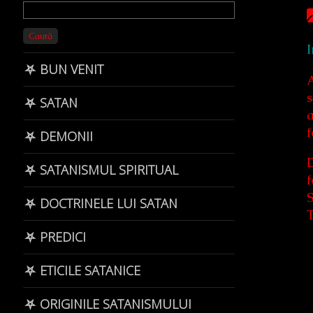
Primary
Sidebar
Caută
⛧ BUN VENIT
A
s
⛧ SATAN
a
f
⛧ DEMONII
D
⛧ SATANISMUL SPIRITUAL
f
S
⛧ DOCTRINELE LUI SATAN
T
⛧ PREDICI
⛧ ETICILE SATANICE
⛧ ORIGINILE SATANISMULUI