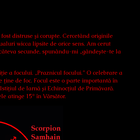
 fost distruse și corupte. Cercetând originile
ualuri wicca lipsite de orice sens. Am cerut
u câteva secunde, spunându-mi „gândește-te la
ie a focului. „Praznicul focului.” O celebrare a
e ține de foc. Focul este o parte importantă în
stițiul de Iarnă și Echinocțiul de Primăvară.
le atinge 15° în Vărsător.