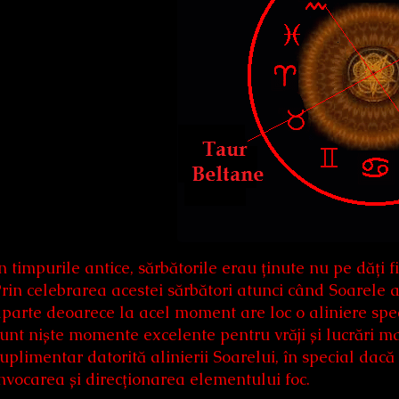
n timpurile antice, sărbătorile erau ținute nu pe dăți fix
rin celebrarea acestei sărbători atunci când Soarele 
parte deoarece la acel moment are loc o aliniere spec
unt niște momente excelente pentru vrăji și lucrări m
uplimentar datorită alinierii Soarelui, în special da
nvocarea și direcționarea elementului foc.