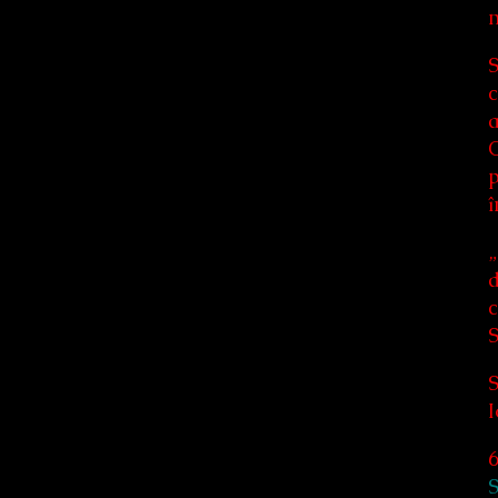
m
S
c
a
O
p
î
„
d
c
S
S
I
6
S