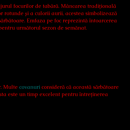
jurul focurilor de tabără. Mâncarea tradițională
lor rotunde și a culorii aurii, acestea simbolizează
sărbătoare. Emfaza pe foc reprezintă întoarcerea
ții pentru următorul sezon de semănat.
r. Multe
covanuri
consideră că această sărbătoare
sta este un timp excelent pentru întreținerea