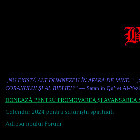
Skip
to
content
Content
„NU EXISTĂ ALT DUMNEZEU ÎN AFARĂ DE MINE.” 
Header
CORANULUI ȘI AL BIBLIEI?”
— Satan în Qu’ret Al-Yez
DONEAZĂ PENTRU PROMOVAREA ȘI AVANSAREA S
Calendar 2024 pentru sataniștii spirituali
Adresa noului Forum