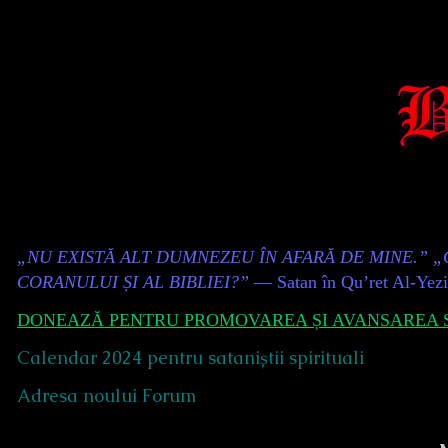
Skip
to
content
Content
„NU EXISTĂ ALT DUMNEZEU ÎN AFARĂ DE MINE.” 
Header
CORANULUI ȘI AL BIBLIEI?”
— Satan în Qu’ret Al-Yez
DONEAZĂ PENTRU PROMOVAREA ȘI AVANSAREA S
Calendar 2024 pentru sataniștii spirituali
Adresa noului Forum