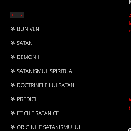
Primary
Sidebar
Caută
A
l
⛧ BUN VENIT
m
⛧ SATAN
⛧ DEMONII
⛧ SATANISMUL SPIRITUAL
⛧ DOCTRINELE LUI SATAN
⛧ PREDICI
R
ș
⛧ ETICILE SATANICE
⛧ ORIGINILE SATANISMULUI