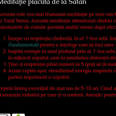
Meditație plăcută de la Satan
ceasta este cea mai frumoasă meditație pe care am f
a Tatăl Satan. Această meditație stimulează chakra co
inunatele de euforie persistă multă vreme după efec
Începe cu respirația chakrală, în al 3-lea ochi. Ins
Fundamentală
pentru a înțelege cum să faci asta – 
Inspiră energie în mod profund prin al 3-lea ochi
în mijlocul capului, cam la jumătatea distanței din
Ține-ți respirația până numeri la 5 (poți să ții ma
Acum expiră ușor, vizualizând energia inspirată ca
partea superioară a capului.
epetă întreg exercițiul de mai sus de 5-10 ori. Când 
i senzația euforică pe care ți-o conferă. Atenție: poa