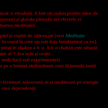
ăcut-o vreodată. A fost un cadou pentru mine de
roanei și glanda pineală, iar efectele ei
tuarea meditației.
piră și expiră de câteva ori (vezi
Meditația
în cazul în care nu ești deja familiarizat cu ea).
, până în chakra a 6-a. A 6-a chakră este situată
tre al 3-lea ochi și ceafă.
i mult dacă ești experimentat).
 pe o lumină strălucitoare care îți inundă toată
ai terminat, relaxează-te și meditează pe energia
te crea dependență.