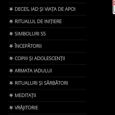
⛧ DECES, IAD ȘI VIAȚA DE APOI
⛧ RITUALUL DE INIȚIERE
⛧ SIMBOLURI SS
⛧ ÎNCEPĂTORII
⛧ COPIII ȘI ADOLESCENȚII
⛧ ARMATA IADULUI
⛧ RITUALURI ȘI SĂRBĂTORI
⛧ MEDITAȚII
⛧ VRĂJITORIE