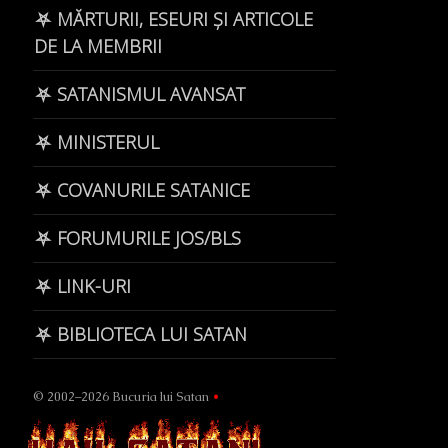
⛧ MĂRTURII, ESEURI ȘI ARTICOLE
DE LA MEMBRII
⛧ SATANISMUL AVANSAT
⛧ MINISTERUL
⛧ COVANURILE SATANICE
⛧ FORUMURILE JOS/BLS
⛧ LINK-URI
⛧ BIBLIOTECA LUI SATAN
© 2002–2026 Bucuria lui Satan
•
Page