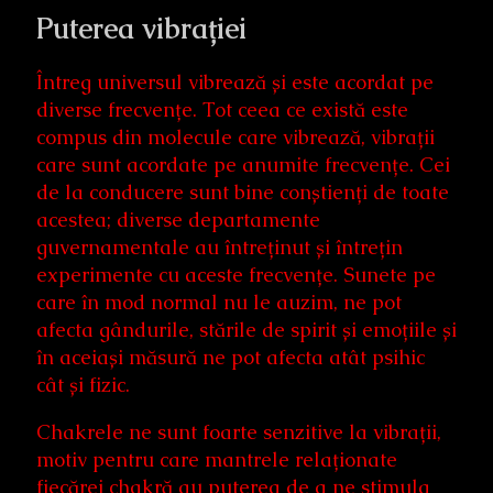
Puterea vibrației
Întreg universul vibrează și este acordat pe
diverse frecvențe. Tot ceea ce există este
compus din molecule care vibrează, vibrații
care sunt acordate pe anumite frecvențe. Cei
de la conducere sunt bine conștienți de toate
acestea; diverse departamente
guvernamentale au întreținut și întrețin
experimente cu aceste frecvențe. Sunete pe
care în mod normal nu le auzim, ne pot
afecta gândurile, stările de spirit și emoțiile și
în aceiași măsură ne pot afecta atât psihic
cât și fizic.
Chakrele ne sunt foarte senzitive la vibrații,
motiv pentru care mantrele relaționate
fiecărei chakră au puterea de a ne stimula