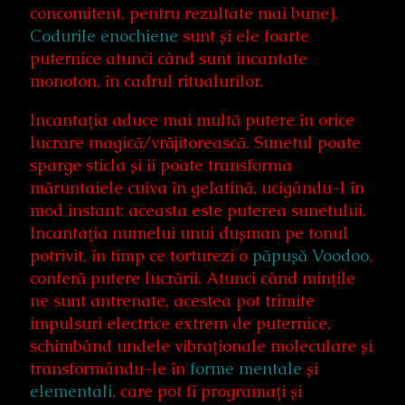
concomitent, pentru rezultate mai bune).
Codurile enochiene
sunt și ele foarte
puternice atunci când sunt incantate
monoton, în cadrul ritualurilor.
Incantația aduce mai multă putere în orice
lucrare magică/vrăjitorească. Sunetul poate
sparge sticla și îi poate transforma
măruntaiele cuiva în gelatină, ucigându-l în
mod instant: aceasta este puterea sunetului.
Incantația numelui unui dușman pe tonul
potrivit, în timp ce torturezi o
păpușă Voodoo
,
conferă putere lucrării. Atunci când mințile
ne sunt antrenate, acestea pot trimite
impulsuri electrice extrem de puternice,
schimbând undele vibraționale moleculare și
transformându-le în
forme mentale
și
elementali
, care pot fi programați și