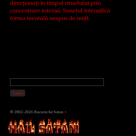
direcționați în timpul ritualului prin
concentrare intensă. Sunetul intensifică
forma mentală nespus de mult.
Primary
Sidebar
Caută
© 2002–2026 Bucuria lui Satan
•
Page
Footer