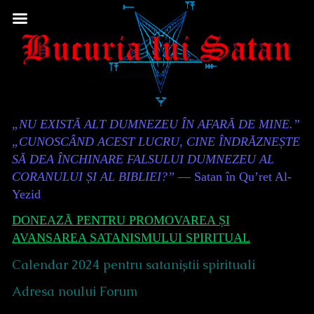
Skip
to
content
Content
„NU EXISTĂ ALT DUMNEZEU ÎN AFARĂ DE MINE.”
Header
„CUNOSCÂND ACEST LUCRU, CINE ÎNDRĂZNEȘTE
SĂ DEA ÎNCHINARE FALSULUI DUMNEZEU AL
CORANULUI ȘI AL BIBLIEI?”
— Satan în Qu’ret Al-
Yezid
DONEAZĂ PENTRU PROMOVAREA ȘI
AVANSAREA SATANISMULUI SPIRITUAL
Calendar 2024 pentru sataniștii spirituali
Adresa noului Forum