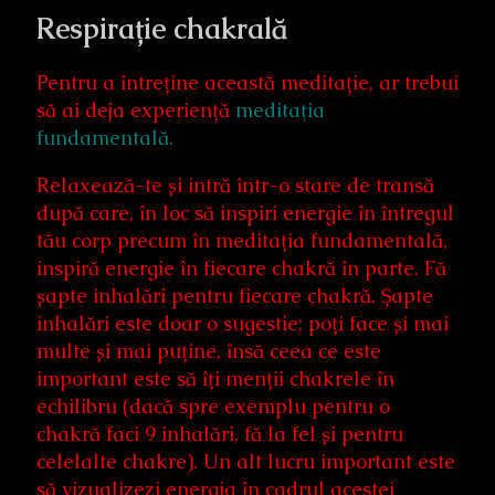
Respirație chakrală
Pentru a întreține această meditație, ar trebui
să ai deja experiență
meditaţia
fundamentală.
Relaxează-te și intră într-o stare de transă
după care, în loc să inspiri energie în întregul
tău corp precum în meditația fundamentală,
inspiră energie în fiecare chakră în parte. Fă
șapte inhalări pentru fiecare chakră. Șapte
inhalări este doar o sugestie; poți face și mai
multe și mai puține, însă ceea ce este
important este să îți menții chakrele în
echilibru (dacă spre exemplu pentru o
chakră faci 9 inhalări, fă la fel și pentru
celelalte chakre). Un alt lucru important este
să vizualizezi energia în cadrul acestei