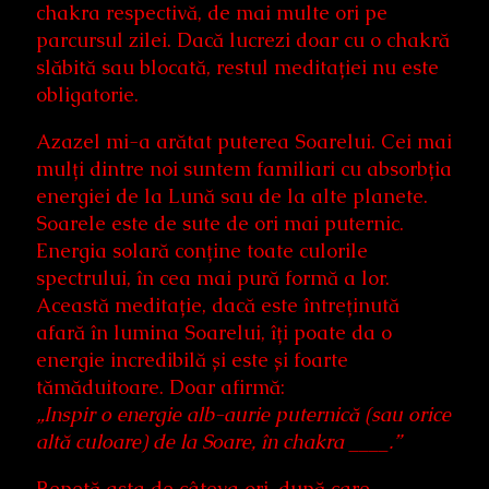
chakra respectivă, de mai multe ori pe
parcursul zilei. Dacă lucrezi doar cu o chakră
slăbită sau blocată, restul meditației nu este
obligatorie.
Azazel mi-a arătat puterea Soarelui. Cei mai
mulți dintre noi suntem familiari cu absorbția
energiei de la Lună sau de la alte planete.
Soarele este de sute de ori mai puternic.
Energia solară conține toate culorile
spectrului, în cea mai pură formă a lor.
Această meditație, dacă este întreținută
afară în lumina Soarelui, îți poate da o
energie incredibilă și este și foarte
tămăduitoare. Doar afirmă:
„Inspir o energie alb-aurie puternică (sau orice
altă culoare) de la Soare, în chakra ____.”
Repetă asta de câteva ori, după care