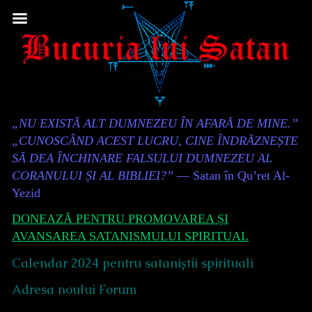
Skip
to
content
Content
„NU EXISTĂ ALT DUMNEZEU ÎN AFARĂ DE MINE.”
Header
„CUNOSCÂND ACEST LUCRU, CINE ÎNDRĂZNEȘTE
SĂ DEA ÎNCHINARE FALSULUI DUMNEZEU AL
CORANULUI ȘI AL BIBLIEI?”
— Satan în Qu’ret Al-
Yezid
DONEAZĂ PENTRU PROMOVAREA ȘI
AVANSAREA SATANISMULUI SPIRITUAL
Calendar 2024 pentru sataniștii spirituali
Adresa noului Forum