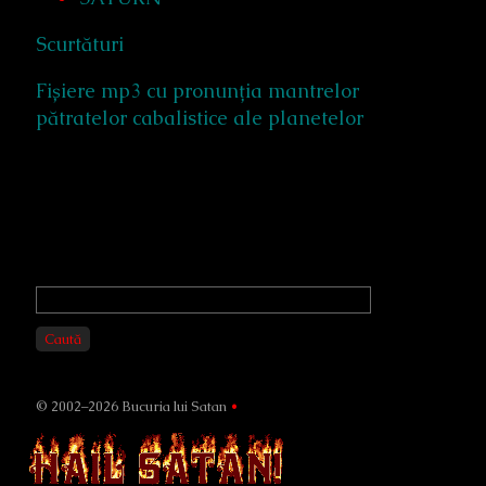
Scurtături
Fișiere mp3 cu pronunția mantrelor
pătratelor cabalistice ale planetelor
Primary
Sidebar
Caută
© 2002–2026 Bucuria lui Satan
•
Page