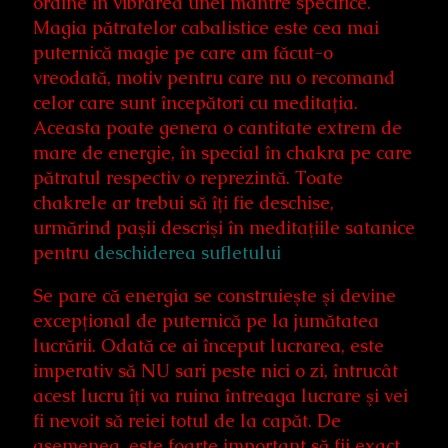
ordine în vibrarea unei mantre specifice.
Magia pătratelor cabalistice este cea mai
puternică magie pe care am făcut-o
vreodată, motiv pentru care nu o recomand
celor care sunt începători cu meditaţia.
Aceasta poate genera o cantitate extrem de
mare de energie, în special în chakra pe care
pătratul respectiv o reprezintă. Toate
chakrele ar trebui să îţi fie deschise,
urmărind paşii descrişi în meditaţiile satanice
pentru
deschiderea sufletului
Se pare că energia se construieşte şi devine
excepţional de puternică pe la jumătatea
lucrării. Odată ce ai început lucrarea, este
imperativ să NU sari peste nici o zi, întrucât
acest lucru îţi va ruina întreaga lucrare şi vei
fi nevoit să reiei totul de la capăt. De
asemenea, este foarte important să fii exact