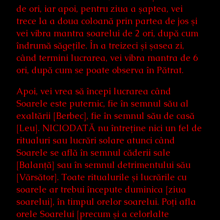
de ori, iar apoi, pentru ziua a şaptea, vei
trece la a doua coloană prin partea de jos şi
vei vibra mantra soarelui de 2 ori, după cum
îndrumă săgeţile. În a treizeci şi şasea zi,
când termini lucrarea, vei vibra mantra de 6
ori, după cum se poate observa în Pătrat.
Apoi, vei vrea să începi lucrarea când
Soarele este puternic, fie în semnul său al
exaltării [Berbec], fie în semnul său de casă
[Leu]. NICIODATĂ nu întreţine nici un fel de
ritualuri sau lucrări solare atunci când
Soarele se află în semnul căderii sale
[Balanţă] sau în semnul detrimentului său
[Vărsător]. Toate ritualurile şi lucrările cu
soarele ar trebui începute duminica [ziua
soarelui], în timpul orelor soarelui. Poţi afla
orele Soarelui [precum şi a celorlalte