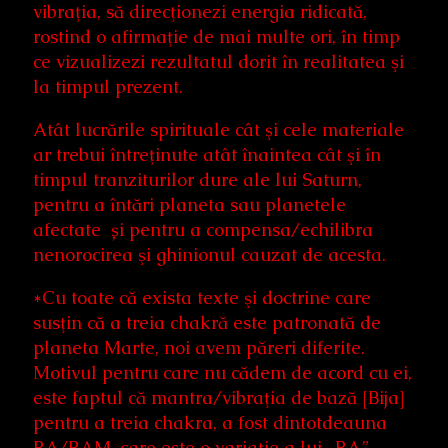
vibraţia, să direcţionezi energia ridicată,
rostind o afirmaţie de mai multe ori, în timp
ce vizualizezi rezultatul dorit în realitatea şi
la timpul prezent.
Atât lucrările spirituale cât şi cele materiale
ar trebui întreţinute atât înaintea cât şi în
timpul tranziturilor dure ale lui Saturn,
pentru a întări planeta sau planetele
afectate și pentru a compensa/echilibra
nenorocirea şi ghinionul cauzat de acesta.
*Cu toate că exista texte şi doctrine care
susţin că a treia chakră este patronată de
planeta Marte, noi avem păreri diferite.
Motivul pentru care nu cădem de acord cu ei,
este faptul că mantra/vibraţia de bază [Bija]
pentru a treia chakra, a fost dintotdeauna
RA/RAM, care este o variaţie a lui „RA”