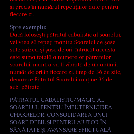
şi precis în numărul repetiţiilor date pentru
fiecare zi.
Spre exemplu:
Dacă foloseşti pătratul cabalistic al soarelui,
vei vrea să repeţi mantra Soarelui de şase
sute şaizeci şi şase de ori, întrucât aceasta
este suma totală a numerelor pătratelor
soarelui. mantra va fi vibrată de un anumit
număr de ori în fiecare zi, timp de 36 de zile,
deoarece Pătratul Soarelui conţine 36 de
sub-pătrate.
PĂTRATUL CABALISTIC/MAGIC AL
SOARELUI, PENTRU ÎMPUTERNICIREA
CHAKRELOR, CONSOLIDAREA UNUI
SOARE DEBIL ŞI PENTRU AJUTOR ÎN
SĂNĂTATE ŞI AVANSARE SPIRITUALĂ