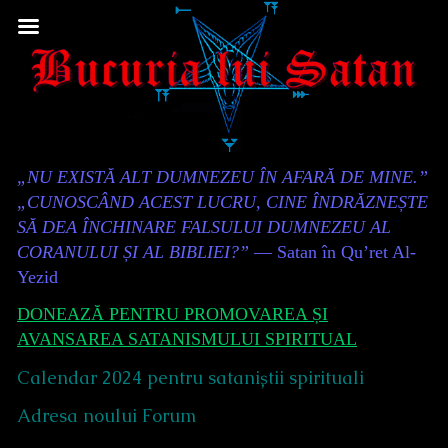
Skip
to
content
Content
„NU EXISTĂ ALT DUMNEZEU ÎN AFARĂ DE MINE.”
Header
„CUNOSCÂND ACEST LUCRU, CINE ÎNDRĂZNEȘTE
SĂ DEA ÎNCHINARE FALSULUI DUMNEZEU AL
CORANULUI ȘI AL BIBLIEI?”
— Satan în Qu’ret Al-
Yezid
DONEAZĂ PENTRU PROMOVAREA ȘI
AVANSAREA SATANISMULUI SPIRITUAL
Calendar 2024 pentru sataniștii spirituali
Adresa noului Forum