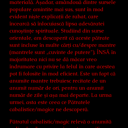
materială. Aşadar, amândouă dintre sursele
populare amintite mai sus, sunt în mod
evident nişte explicaţii de rahat, care
încearcă să înlocuiască lipsa adevăratei
cunoștințe spirituale. Studiind din surse
orientale, am descoperit că aceste pătrate
sunt incluse în multe cărţi cu/despre mantre
(mantrele sunt „cuvinte de putere”), ÎNSĂ în
majoritatea nici nu se dă măcar vreo
îndrumare cu privire la felul în care acestea
pot fi folosite în mod eficient. Este un fapt că
anumite mantre trebuiesc recitate de un
anumit număr de ori, pentru un anumit
număr de zile şi aşa mai departe. La urma
urmei, asta este ceea ce Pătratele
cabalistice/magice ne descoperă.
Pătratul cabalistic/magic relevă o anumită