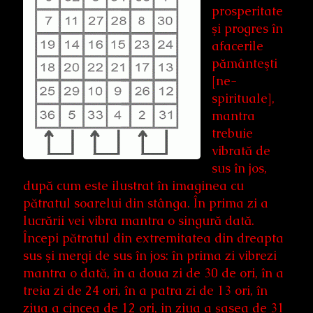
prosperitate
şi progres în
afacerile
pământeşti
[ne-
spirituale],
mantra
trebuie
vibrată de
sus în jos,
după cum este ilustrat în imaginea cu
pătratul soarelui din stânga. În prima zi a
lucrării vei vibra mantra o singură dată.
Începi pătratul din extremitatea din dreapta
sus şi mergi de sus în jos: în prima zi vibrezi
mantra o dată, în a doua zi de 30 de ori, în a
treia zi de 24 ori, în a patra zi de 13 ori, în
ziua a cincea de 12 ori, in ziua a şasea de 31