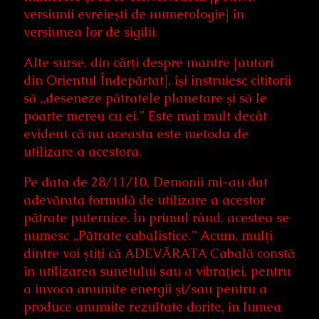
versiunii evreieşti de numerologie] în
versiunea lor de sigilii.
Alte surse, din cărţi despre mantre [autori
din Orientul Îndepărtat], îşi instruiesc cititorii
să „deseneze pătratele planetare şi să le
poarte mereu cu ei.” Este mai mult decât
evident că nu aceasta este metoda de
utilizare a acestora.
Pe data de 28/11/10, Demonii mi-au dat
adevărata formulă de utilizare a acestor
pătrate puternice. În primul rând, acestea se
numesc „Pătrate cabalistice.” Acum, mulţi
dintre voi ştiţi că ADEVĂRATA Cabală constă
în utilizarea sunetului sau a vibraţiei, pentru
a invoca anumite energii şi/sau pentru a
produce anumite rezultate dorite, în lumea