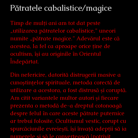
Pătratele cabalistice/magice
Timp de mulţi ani am tot dat peste
„utilizarea pătratelor cabalistice,” uneori
numite „pătrate magice.” Adevărul este că
acestea, la fel ca aproape orice ţine de
ocultism, îşi au originile în Orientul
Îndepărtat.
Din nefericire, datorită distrugerii masive a
cunoștințelor spirituale, metoda corectă de
utilizare a acestora, a fost distrusă şi coruptă.
Am citit variantele multor autori şi fiecare
prezenta o metodă de-a dreptul cotonoagă
despre felul în care aceste pătrate puternice
ar trebui folosite. Ocultismul vestic, corupt cu
spurcăciunile evreieşti, îşi învaţă adepţii să ia
numerele şi să le convertească [potrivit