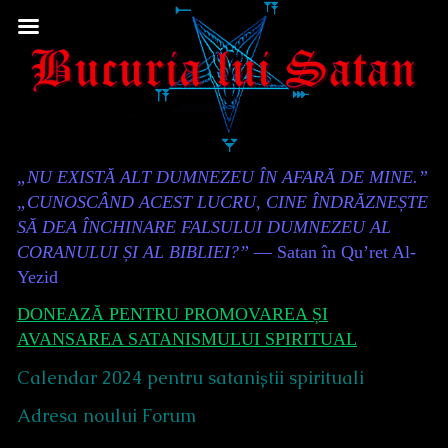
Skip
to
content
Content
„NU EXISTĂ ALT DUMNEZEU ÎN AFARĂ DE MINE.”
Header
„CUNOSCÂND ACEST LUCRU, CINE ÎNDRĂZNEȘTE
SĂ DEA ÎNCHINARE FALSULUI DUMNEZEU AL
CORANULUI ȘI AL BIBLIEI?”
— Satan în Qu’ret Al-
Yezid
DONEAZĂ PENTRU PROMOVAREA ȘI
AVANSAREA SATANISMULUI SPIRITUAL
Calendar 2024 pentru sataniștii spirituali
Adresa noului Forum