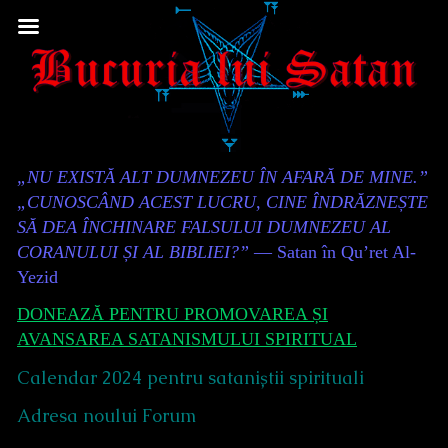
Skip
to
content
Content
„NU EXISTĂ ALT DUMNEZEU ÎN AFARĂ DE MINE.”
Header
„CUNOSCÂND ACEST LUCRU, CINE ÎNDRĂZNEȘTE
SĂ DEA ÎNCHINARE FALSULUI DUMNEZEU AL
CORANULUI ȘI AL BIBLIEI?”
— Satan în Qu’ret Al-
Yezid
DONEAZĂ PENTRU PROMOVAREA ȘI
AVANSAREA SATANISMULUI SPIRITUAL
Calendar 2024 pentru sataniștii spirituali
Adresa noului Forum