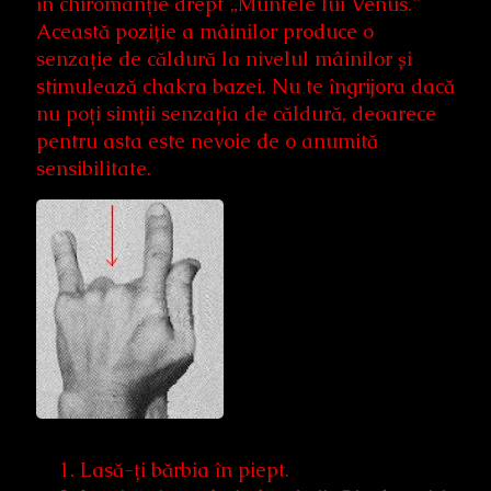
în chiromanție drept „Muntele lui Venus.”
Această poziție a mâinilor produce o
senzație de căldură la nivelul mâinilor și
stimulează chakra bazei. Nu te îngrijora dacă
nu poți simții senzația de căldură, deoarece
pentru asta este nevoie de o anumită
sensibilitate.
Lasă-ți bărbia în piept.