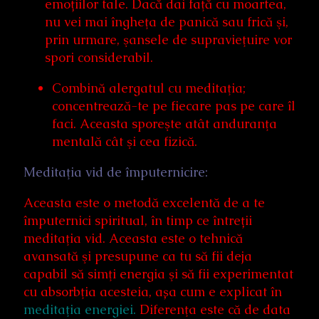
emoțiilor tale. Dacă dai faţă cu moartea,
nu vei mai îngheţa de panică sau frică şi,
prin urmare, şansele de supravieţuire vor
spori considerabil.
Combină alergatul cu meditaţia;
concentrează-te pe fiecare pas pe care îl
faci. Aceasta sporeşte atât anduranţa
mentală cât şi cea fizică.
Meditaţia vid de împuternicire:
Aceasta este o metodă excelentă de a te
împuternici spiritual, în timp ce întreții
meditaţia vid. Aceasta este o tehnică
avansată şi presupune ca tu să fii deja
capabil să simţi energia şi să fii experimentat
cu absorbţia acesteia, așa cum e explicat în
meditaţia energiei.
Diferenţa este că de data