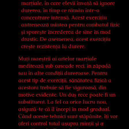
marţiale, în care elevii învaţă să ignore
durerea, în timp ce rămân într-o
concentrare intensă. Acest exerciţiu
antrenează mintea pentru combatul fizic
şi sporeşte încrederea de sine în mod
drastic. De asemenea, acest exerciţiu
creşte rezistenţa la durere.
Muţi maeştrii ai artelor marţiale
meditează sub cascade reci, în zăpadă
sau în alte condiţii dureroase. Pentru
acest tip de exerciții, sănătatea fizică a
acestora trebuie să fie viguroasă, din
motive evidente. Un duş rece poate fi un
substituent. La fel ca orice lucru nou,
asigură-te că îl începi în mod gradual.
Când aceste tehnici sunt stăpânite, îţi vor
oferi control total asupra minţii şi a