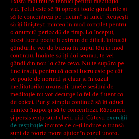
Există mai multe tehnici pentru meditaţia
vid. Ţelul este să îţi opreşti toate gândurile şi
să te concentrezi pe „acum” şi „aici.” Reuşeşti
să îţi linişteşti mintea în mod complet pentru
o anumită perioadă de timp. La început,
acest lucru poate fi extrem de dificil, întrucât
gândurile vor da buzna în capul tău în mod
continuu. Înainte să îţi dai seama, te vei
gândi din nou la câte ceva. Nu te supăra pe
tine însuţi, pentru că acest lucru este pe cât
se poate de normal şi chiar şi în cazul
meditatorilor avansaţi, unele sesiuni de
meditaţie nu vor decurge la fel de fluent ca
de obicei. Pur și simplu continuă să îţi aduci
mintea înapoi şi să te concentrezi. Răbdarea
şi persistenţa sunt cheia aici. Câteva
exerciţii
de respiraţie
înainte de a-ţi induce o transă
sunt de foarte mare ajutor în cazul unora.