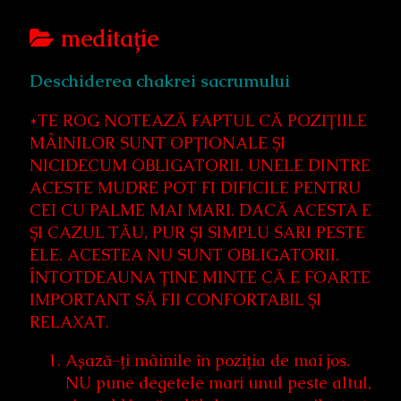
Posts
meditație
categoriezed
Deschiderea chakrei sacrumului
as
*TE ROG NOTEAZĂ FAPTUL CĂ POZIȚIILE
MÂINILOR SUNT OPȚIONALE ȘI
NICIDECUM OBLIGATORII. UNELE DINTRE
ACESTE MUDRE POT FI DIFICILE PENTRU
CEI CU PALME MAI MARI. DACĂ ACESTA E
ȘI CAZUL TĂU, PUR ȘI SIMPLU SARI PESTE
ELE. ACESTEA NU SUNT OBLIGATORII.
ÎNTOTDEAUNA ȚINE MINTE CĂ E FOARTE
IMPORTANT SĂ FII CONFORTABIL ȘI
RELAXAT.
Așază-ți mâinile în poziția de mai jos.
NU pune degetele mari unul peste altul,