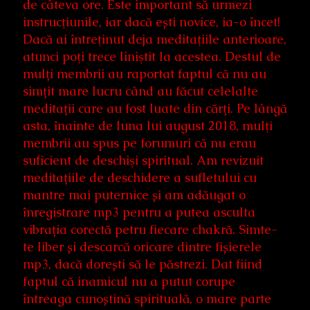
de câteva ore. Este important să urmezi
instrucţiunile, iar dacă ești novice, ia-o încet!
Dacă ai întreţinut deja meditaţiile anterioare,
atunci poţi trece liniştit la acestea. Destul de
mulți membrii au raportat faptul că nu au
simțit mare lucru când au făcut celelalte
meditații care au fost luate din cărți. Pe lângă
asta, înainte de luna lui august 2018, mulţi
membrii au spus pe forumuri că nu erau
suficient de deschişi spiritual. Am revizuit
meditațiile de deschidere a sufletului cu
mantre mai puternice și am adăugat o
înregistrare mp3 pentru a putea asculta
vibrația corectă petru fiecare chakră. Simte-
te liber și descarcă oricare dintre fișierele
mp3, dacă dorești să le păstrezi. Dat fiind
faptul că inamicul nu a putut corupe
întreaga cunoștină spirituală, o mare parte