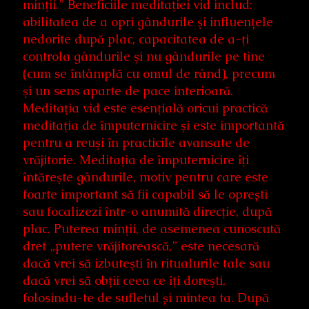
minţii.” Beneficiile meditaţiei vid includ:
abilitatea de a opri gândurile şi influențele
nedorite după plac, capacitatea de a-ţi
controla gândurile şi nu gândurile pe tine
(cum se întâmplă cu omul de rând), precum
şi un sens aparte de pace interioară.
Meditaţia vid este esenţială oricui practică
meditaţia de împuternicire şi este importantă
pentru a reuşi în practicile avansate de
vrăjitorie. Meditaţia de împuternicire îţi
întăreşte gândurile, motiv pentru care este
foarte important să fii capabil să le oprești
sau focalizezi într-o anumită direcţie, după
plac. Puterea minţii, de asemenea cunoscută
dret „putere vrăjitorească,” este necesară
dacă vrei să izbuteşti în ritualurile tale sau
dacă vrei să obții ceea ce îţi doreşti,
folosindu-te de sufletul și mintea ta. După