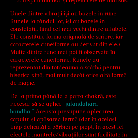
Inspiră din nou şi repetă cele de mai sus.
Unele dintre vibraţii îşi au bazele în rune.
Runele la rândul lor, îşi au bazele în
constelaţii, fiind cel mai vechi dintre alfabete.
Ele constituie forma originală de scriere, iar
caracterele cuneiforme au derivat din ele.*
Multe dintre rune mai pot fi observate în
caracterele cuneiforme. Runele au
reprezentat din totdeauna o scârbă pentru
biserica xină, mai mult decât orice altă formă
de magie.
De la prima până la a patra chakră, este
necesar să se aplice
„jalandahara
bandha.”
Aceasta presupune aplecarea
capului şi apăsarea fermă (dar în acelaşi
timp delicată) a bărbiei pe piept. În acest fel
efectele mantrele/vibraţiilor sunt facilitate în