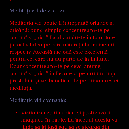
Meditaţi vid de zi cu zi:
Meditaţia vid poate fi întreţinută oriunde şi
oricând; pur și simplu concentrează-te pe
„acum” şi „aici,” focalizându-te în totalitate
pe activitatea pe care o întreții la momentul
respectiv. Această metodă este excelentă
pentru cei care nu au parte de intimitate.
Doar concentrează-te pe ceva anume,
„acum” şi „aici,” în fiecare zi pentru un timp
prestabilit şi vei beneficia de pe urma acestei
meditaţii.
Meditație vid avansată:
Vizualizează un obiect şi păstrează-i
imaginea în minte. La început acesta va
tinde să îţi iasă sau să se şteargă din