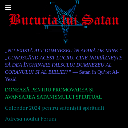
Skip
to
content
Content
„NU EXISTĂ ALT DUMNEZEU ÎN AFARĂ DE MINE.”
Header
„CUNOSCÂND ACEST LUCRU, CINE ÎNDRĂZNEȘTE
SĂ DEA ÎNCHINARE FALSULUI DUMNEZEU AL
CORANULUI ȘI AL BIBLIEI?”
— Satan în Qu’ret Al-
Yezid
DONEAZĂ PENTRU PROMOVAREA ȘI
AVANSAREA SATANISMULUI SPIRITUAL
Calendar 2024 pentru sataniștii spirituali
Adresa noului Forum