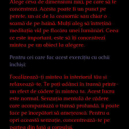
Alege ceva de dimensiuni mici, pe care să te
concentrezi. Acesta poate fi un punct pe
perete, un ac de la ceasornic sau chiar o
scamă de pe haină. Mulţi aleg să întreţină
meditaţia vid pe flacăra unei lumânări. Ceea
ce este important, este să îţi concentrezi
mintea pe un obiect la alegere.
Pentru cei care fac acest exerciţiu cu ochii
închişi:
Focalizează-ţi mintea în interiorul tău şi
relaxează-te. Te poţi adânci în transă printr-
un efect de cădere în mintea ta. Acest lucru
este normal. Senzaţia mentală de cădere
care acompaniază o transă profundă, îi poate
face pe începători să ameţească. Pentru a
opri această senzaţie, concentrează-te pe
partea din faţă a corpului.