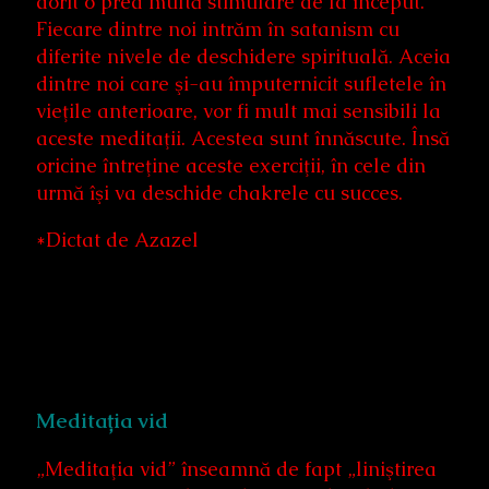
dorit o prea multă stimulare de la început.
Fiecare dintre noi intrăm în satanism cu
diferite nivele de deschidere spirituală. Aceia
dintre noi care şi-au împuternicit sufletele în
vieţile anterioare, vor fi mult mai sensibili la
aceste meditaţii. Acestea sunt înnăscute. Însă
oricine întreţine aceste exerciţii, în cele din
urmă îşi va deschide chakrele cu succes.
*Dictat de Azazel
Meditația vid
„Meditaţia vid” înseamnă de fapt „liniştirea