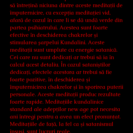
să întreţină niciuna dintre aceste meditaţii de
împuternicire, cu excepţia meditaţiei vid,
afară de cazul în care li se dă undă verde din
partea psihiatrului. Acestea sunt foarte
efective în deschiderea chakrelor şi
stimularea șarpelui Kundalini. Aceste
meditaţii sunt umplute cu energie satanică.
Cei care nu sunt dedicaţi ar trebui să ia în
calcul acest detaliu. În cazul sataniştilor
dedicaţi, efectele acestora ar trebui să fie
foarte pozitive, în deschiderea şi
împuternicirea chakrelor şi în sporirea puterii
personale. Aceste meditaţii produc rezultate
foarte rapide. Meditaţiile kundalinice
standard ale adepţilor new age pot necesita
ani întregi pentru a avea un efect pronunţat.
Meditaţiile de faţă, la fel ca şi satanismul
însuşi, sunt lucruri reale.