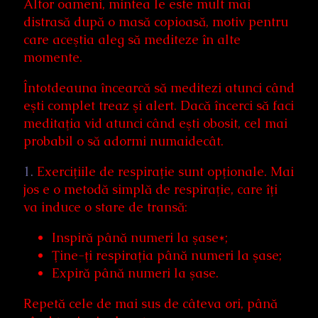
Altor oameni, mintea le este mult mai
distrasă după o masă copioasă, motiv pentru
care aceştia aleg să mediteze în alte
momente.
Întotdeauna încearcă să meditezi atunci când
eşti complet treaz şi alert. Dacă încerci să faci
meditaţia vid atunci când eşti obosit, cel mai
probabil o să adormi numaidecât.
1.
Exerciţiile de respiraţie sunt opţionale. Mai
jos e o metodă simplă de respiraţie, care îţi
va induce o stare de transă:
Inspiră până numeri la şase*;
Ţine-ţi respiraţia până numeri la şase;
Expiră până numeri la şase.
Repetă cele de mai sus de câteva ori, până