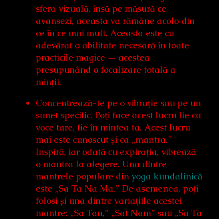
sfera vizuală, însă pe măsură ce
avansezi, aceasta va rămâne acolo din
ce în ce mai mult. Aceasta este cu
adevărat o abilitate necesară în toate
practicile magice — acestea
presupunând o focalizare totală a
minţii.
Concentrează-te pe o vibraţie sau pe un
sunet specific. Poţi face acest lucru fie cu
voce tare, fie în mintea ta. Acest lucru
mai este cunoscut şi ca „mantra.”
Inspiră, iar odată cu expiraţia, vibrează
o mantra la alegere. Una dintre
mantrele populare din
yoga kundalinică
este „Sa Ta Na Ma.” De asemenea, poţi
folosi și una dintre variațiile acestei
mantre: „Sa Tan,” „Sat Nam” sau „Sa Ta