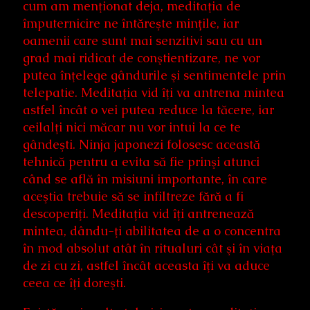
cum am menţionat deja, meditaţia de
împuternicire ne întăreşte mințile, iar
oamenii care sunt mai senzitivi sau cu un
grad mai ridicat de conştientizare, ne vor
putea înţelege gândurile şi sentimentele prin
telepatie. Meditaţia vid îţi va antrena mintea
astfel încât o vei putea reduce la tăcere, iar
ceilalţi nici măcar nu vor intui la ce te
gândeşti. Ninja japonezi folosesc această
tehnică pentru a evita să fie prinşi atunci
când se află în misiuni importante, în care
aceştia trebuie să se infiltreze fără a fi
descoperiţi. Meditaţia vid îţi antrenează
mintea, dându-ţi abilitatea de a o concentra
în mod absolut atât în ritualuri cât şi în viaţa
de zi cu zi, astfel încât aceasta îţi va aduce
ceea ce îţi doreşti.