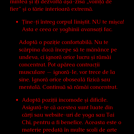
mintea şi îţi dezvoltă așa-zisa „voinţă de
fier” şi o tărie interioară extremă.
Ţine-ţi întreg corpul liniştit. NU te mişca!
Asta e ceea ce yoghinii avansaţi fac.
Adoptă o poziţie confortabilă. Nu te
scărpina dacă începe să te mănânce pe
undeva, ci ignoră orice lucru şi rămâi
concentrat. Pot apărea contracţii
musculare — ignoră-le, vor trece de la
sine. Ignoră orice oboseală fizică sau
mentală. Continuă să rămâi concentrat.
Adoptă poziţii incomode şi dificile.
Asigură-te că acestea sunt luate din
cărți sau website-uri de yoga sau Tai
Chi, pentru a fi benefice. Aceasta este o
materie predată în multe scoli de arte