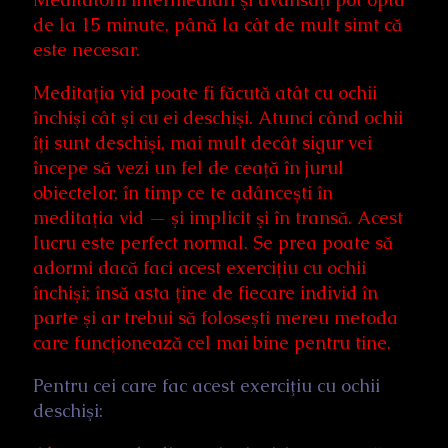
de la 15 minute, până la cât de mult simt că
este necesar.
Meditaţia vid poate fi făcută atât cu ochii
închişi cât şi cu ei deschişi. Atunci când ochii
îţi sunt deschişi, mai mult decât sigur vei
începe să vezi un fel de ceaţă în jurul
obiectelor, în timp ce te adânceşti în
meditaţia vid — şi implicit şi în transă. Acest
lucru este perfect normal. Se prea poate să
adormi dacă faci acest exerciţiu cu ochii
închişi; însă asta ţine de fiecare individ în
parte şi ar trebui să foloseşti mereu metoda
care funcţionează cel mai bine pentru tine.
Pentru cei care fac acest exerciţiu cu ochii
deschişi: