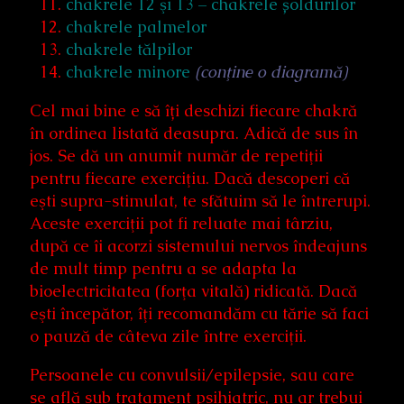
chakrele 12 şi 13 – chakrele șoldurilor
chakrele palmelor
chakrele tălpilor
chakrele minore
(
conţine o diagramă)
Cel mai bine e să îți deschizi fiecare chakră
în ordinea listată deasupra. Adică de sus în
jos. Se dă un anumit număr de repetiţii
pentru fiecare exerciţiu. Dacă descoperi că
eşti supra-stimulat, te sfătuim să le întrerupi.
Aceste exerciţii pot fi reluate mai târziu,
după ce îi acorzi sistemului nervos îndeajuns
de mult timp pentru a se adapta la
bioelectricitatea (forţa vitală) ridicată. Dacă
eşti începător, îţi recomandăm cu tărie să faci
o pauză de câteva zile între exerciţii.
Persoanele cu convulsii/epilepsie, sau care
se află sub tratament psihiatric, nu ar trebui