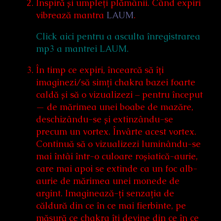
Inspiră și umpleți plămânii. Când expiri
vibrează mantra
LAUM
.
Click aici pentru a asculta înregistrarea
mp3 a mantrei LAUM.
În timp ce expiri, încearcă să îți
imaginezi/să simți chakra bazei foarte
caldă și să o vizualizezi – pentru început
— de mărimea unei boabe de mazăre,
deschizându-se și extinzându-se
precum un vortex. Învârte acest vortex.
Continuă să o vizualizezi luminându-se
mai întâi într-o culoare roșiatică-aurie,
care mai apoi se extinde ca un foc alb-
aurie de mărimea unei monede de
argint. Imaginează-ți senzația de
căldură din ce în ce mai fierbinte, pe
măsură ce chakra îți devine din ce în ce