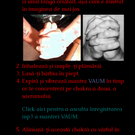
ci unul lângă celălalt, așa cum e ilustrat
în imaginea de mai jos.
Inhalează și umple-ți plămânii.
Lasă-ți bărbia în piept.
Expiră și vibrează mantra
VAUM
în timp
ce te concentrezi pe chakra a doua, a
sacrumului.
Click aici pentru a asculta înregistrarea
mp3 a mantrei VAUM.
Aliniază-ți această chakră cu vârful în