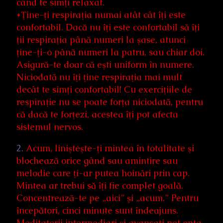
când te simţi relaxat.
*Ţine-ţi respiraţia numai atât cât îţi este
confortabil. Dacă nu îţi este confortabil să îţi
ţii respiraţia până numeri la şase, atunci
ţine-ţi-o până numeri la patru, sau chiar doi.
Asigură-te doar că eşti uniform în numere.
Niciodată nu îţi ţine respiraţia mai mult
decât te simţi confortabil! Cu exerciţiile de
respiraţie nu se poate forţa niciodată, pentru
că dacă te forţezi, acestea îţi pot afecta
sistemul nervos.
2.
Acum, linişteşte-ţi mintea în totalitate şi
blochează orice gând sau amintire sau
melodie care ţi-ar putea hoinări prin cap.
Mintea ar trebui să îţi fie complet goală.
Concentrează-te pe „aici” şi „acum.” Pentru
începători, cinci minute sunt îndeajuns.
Meditatorii intermediari şi avansaţi pot opta