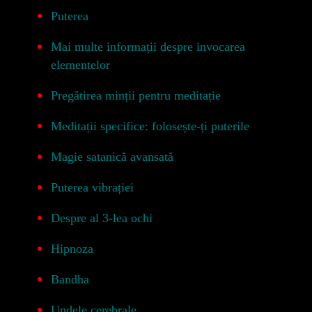
Puterea
Mai multe informații despre invocarea
elementelor
Pregătirea minții pentru meditație
Meditații specifice: folosește-ți puterile
Magie satanică avansată
Puterea vibrației
Despre al 3-lea ochi
Hipnoza
Bandha
Undele cerebrale