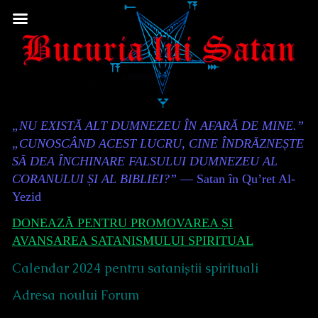
Skip
to
content
Content
„NU EXISTĂ ALT DUMNEZEU ÎN AFARĂ DE MINE.”
Header
„CUNOSCÂND ACEST LUCRU, CINE ÎNDRĂZNEȘTE
SĂ DEA ÎNCHINARE FALSULUI DUMNEZEU AL
CORANULUI ȘI AL BIBLIEI?”
— Satan în Qu’ret Al-
Yezid
DONEAZĂ PENTRU PROMOVAREA ȘI
AVANSAREA SATANISMULUI SPIRITUAL
Calendar 2024 pentru sataniștii spirituali
Adresa noului Forum