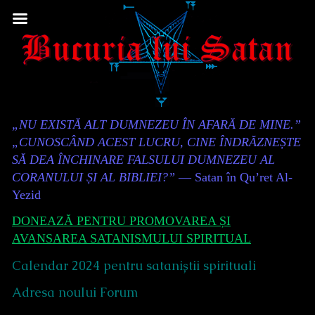
Skip
to
content
Content
„NU EXISTĂ ALT DUMNEZEU ÎN AFARĂ DE MINE.”
Header
„CUNOSCÂND ACEST LUCRU, CINE ÎNDRĂZNEȘTE
SĂ DEA ÎNCHINARE FALSULUI DUMNEZEU AL
CORANULUI ȘI AL BIBLIEI?”
— Satan în Qu’ret Al-
Yezid
DONEAZĂ PENTRU PROMOVAREA ȘI
AVANSAREA SATANISMULUI SPIRITUAL
Calendar 2024 pentru sataniștii spirituali
Adresa noului Forum