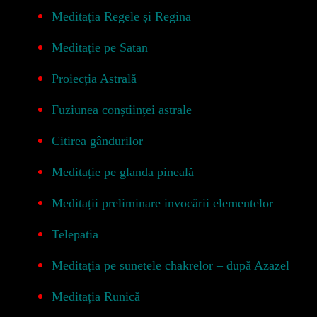
Meditația Regele și Regina
Meditație pe Satan
Proiecția Astrală
Fuziunea conștiinței astrale
Citirea gândurilor
Meditație pe glanda pineală
Meditații preliminare invocării elementelor
Telepatia
Meditația pe sunetele chakrelor – după Azazel
Meditația Runică