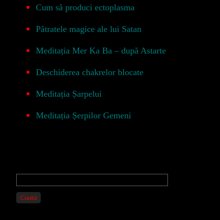
Cum să produci ectoplasma
Pătratele magice ale lui Satan
Meditația Mer Ka Ba – după Astarte
Deschiderea chakrelor blocate
Meditația Șarpelui
Meditația Șerpilor Gemeni
Primary
Sidebar
Caută