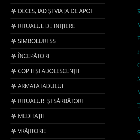
⛧ DECES, IAD ȘI VIAȚA DE APOI
R
⛧ RITUALUL DE INIȚIERE
P
⛧ SIMBOLURI SS
F
⛧ ÎNCEPĂTORII
C
⛧ COPIII ȘI ADOLESCENȚII
⛧ ARMATA IADULUI
M
⛧ RITUALURI ȘI SĂRBĂTORI
⛧ MEDITAȚII
⛧ VRĂJITORIE
S