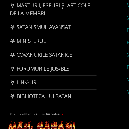
⛧ MĂRTURII, ESEURI ȘI ARTICOLE
DE LA MEMBRII
M
⛧ SATANISMUL AVANSAT
⛧ MINISTERUL
P
⛧ COVANURILE SATANICE
D
⛧ FORUMURILE JOS/BLS
M
⛧ LINK-URI
M
⛧ BIBLIOTECA LUI SATAN
© 2002–2026 Bucuria lui Satan
•
Page