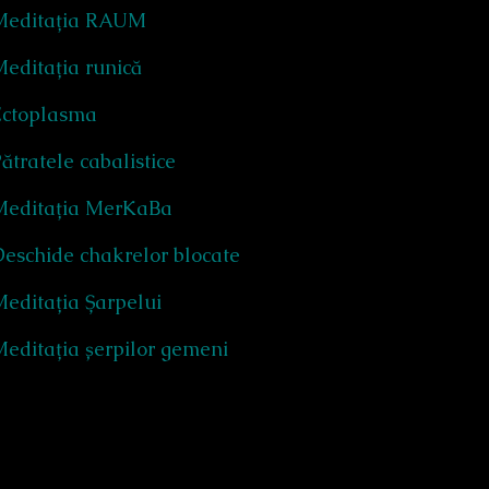
Meditația RAUM
editația runică
Ectoplasma
ătratele cabalistice
Meditația MerKaBa
eschide chakrelor blocate
editația Șarpelui
editația șerpilor gemeni