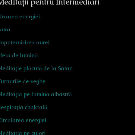
Meditații pentru intermediari
rcarea energiei
Aura
mputernicirea aurei
Sfera de lumină
editație plăcută de la Satan
urnurile de veghe
editația pe lumina albastră
espirația chakrală
ircularea energiei
editația pe culori