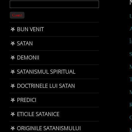
Primary
Sidebar
Caută
U
⛧ BUN VENIT
Î
⛧ SATAN
⛧ DEMONII
M
⛧ SATANISMUL SPIRITUAL
T
⛧ DOCTRINELE LUI SATAN
M
⛧ PREDICI
R
⛧ ETICILE SATANICE
C
⛧ ORIGINILE SATANISMULUI
M