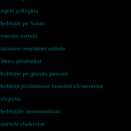
egele și Regina
Meditație pe Satan
roiecția astrală
uziunea conștiinței astrale
itirea gândurilor
Meditație pe glanda pineală
editații preliminare invocării elementelor
Telepatia
Meditațiile necronomicon
unetele chakrelor