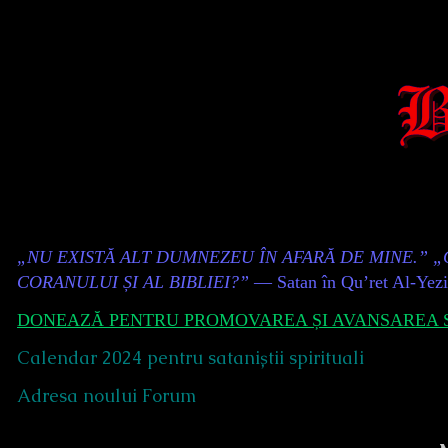
Skip
to
content
Content
„NU EXISTĂ ALT DUMNEZEU ÎN AFARĂ DE MINE.” 
Header
CORANULUI ȘI AL BIBLIEI?”
— Satan în Qu’ret Al-Yez
DONEAZĂ PENTRU PROMOVAREA ȘI AVANSAREA S
Calendar 2024 pentru sataniștii spirituali
Adresa noului Forum